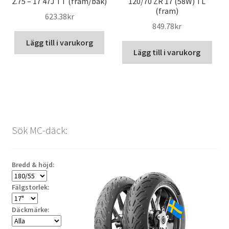
2.75 – 17 47J TT (fram/bak)
120/70 ZR 17 (58W) TL
(fram)
623.38kr
849.78kr
Lägg till i varukorg
Lägg till i varukorg
Sök MC-däck:
Bredd & höjd:
Fälgstorlek:
Däckmärke: