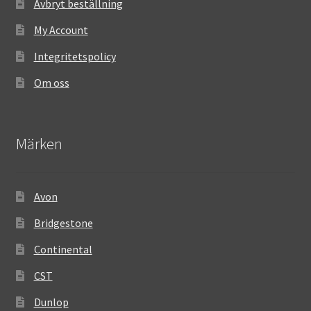
Avbryt beställning
My Account
Integritetspolicy
Om oss
Märken
Avon
Bridgestone
Continental
CST
Dunlop