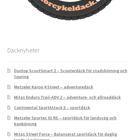
Däcknyheter
Dunlop ScootSmart 2 – Scooterdäck för stadskörning och
touring
Metzeler Karoo 4 Street – adventuredäck
Mitas Enduro Trail-ADV 2 – adventure- och allroaddäck
Continental SportAttack 5 – sportdäck
Metzeler Sportec 01 RS – sportdäck för landsväg och
bankörning
Mitas Street Force – Balanserat sportdäck för daglig