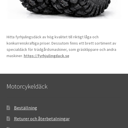
Hitta fyrhjulingsdäck av hög kvalitet till riktigt låga och
konkurrenskraftiga priser. Dessutom finns ett brett sortiment av
specialdäck för trädgårdsmaskiner, som gräsklippare och andra
maskiner.
https://fyrhjulingdack.se
Motorcykeldäck
Beställning
Returer och återbetalningar