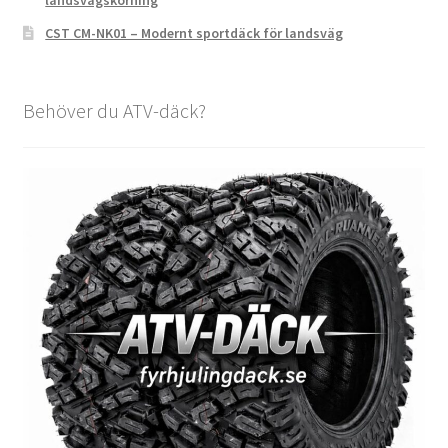
landsvägskörning
CST CM-NK01 – Modernt sportdäck för landsväg
Behöver du ATV-däck?