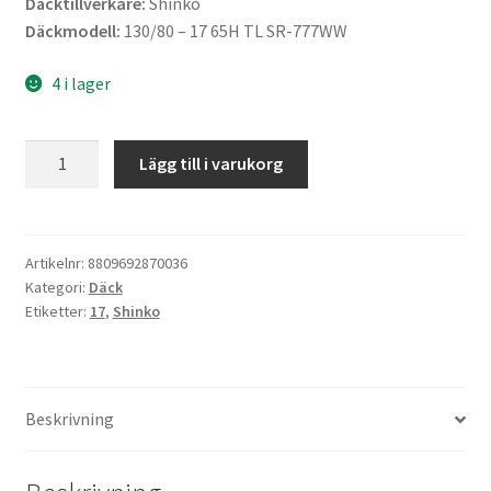
Däcktillverkare:
Shinko
Däckmodell:
130/80 – 17 65H TL SR-777WW
4 i lager
Shinko
Lägg till i varukorg
130/80
-
17
65H
Artikelnr:
8809692870036
Kategori:
Däck
TL
Etiketter:
17
,
Shinko
SR-
777
WW
(fram)
Beskrivning
mängd