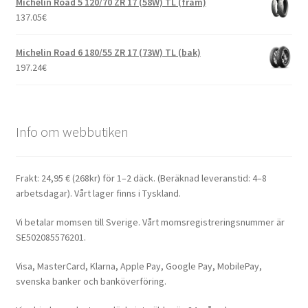
Michelin Road 5 120/70 ZR 17 (58W) TL (fram)
137.05
€
Michelin Road 6 180/55 ZR 17 (73W) TL (bak)
197.24
€
Info om webbutiken
Frakt: 24,95 € (268kr) för 1–2 däck. (Beräknad leveranstid: 4–8
arbetsdagar). Vårt lager finns i Tyskland.
Vi betalar momsen till Sverige. Vårt momsregistreringsnummer är
SE502085576201.
Visa, MasterCard, Klarna, Apple Pay, Google Pay, MobilePay,
svenska banker och banköverföring.