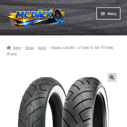
Hoppa
Hoppa
Meny
till
till
navigering
innehåll
Expand
Däck
underm
Hem
Shop
Däck
Shinko 130/80 – 17 65H TL SR-777 WW
Expand
Slangar & fälgband
(fram)
underm
Beställning
Expand
Däck ABC
underm
Däcktest
Expand
Märken
underm
Om oss