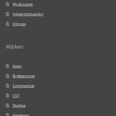
My Account
Integritetspolicy
Om oss
Märken
Avon
Bridgestone
Continental
CST
Dunlop
Heidenau