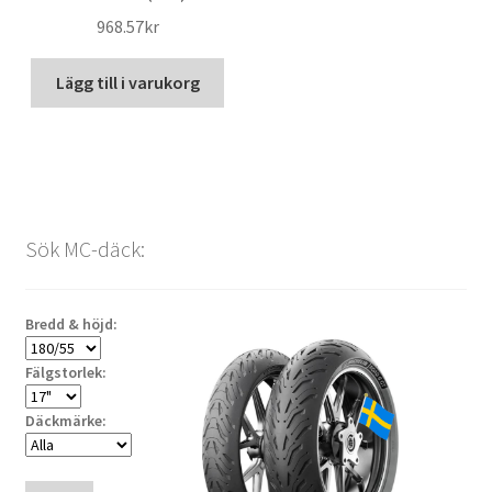
968.57kr
Lägg till i varukorg
Sök MC-däck:
Bredd & höjd:
Fälgstorlek:
Däckmärke: