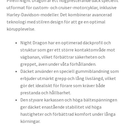
Pirelli Night Dragon är ett högpresterande däck speciellt
utformat för custom- och cruiser-motorcyklar, inklusive
Harley-Davidson-modeller. Det kombinerar avancerad
teknologi med stilren design för att ge en optimal
körupplevelse.
Night Dragon har en optimerad däckprofil och
struktur som ger ett större kontaktområde mot
vägbanan, vilket förbättrar säkerheten och
greppet, även under våta förhållanden.
Däcket använder en speciell gummiblandning som
erbjuder utmärkt grepp och lång livslängd, vilket
gör det idealiskt för förare som kräver både
prestanda och hållbarhet.
Den styvare karkassen och höga bältespänningen
ger däcket enastående stabilitet vid höga
hastigheter och förbättrad komfort under långa
körningar.