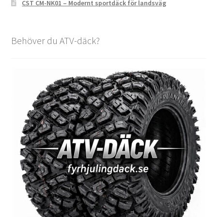
CST CM-NK01 – Modernt sportdäck för landsväg
Behöver du ATV-däck?