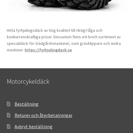
Hitta fyrhjulingsdäck av hög kvalitet till riktigt låga och
konkurrenskraftiga priser. Dessutom finns ett brett sortiment av
specialdäck för trädgårdsmaskiner, som gräsklippare och andra
maskiner.
https://fyrhjulingdack.se
Motorcykeldäck
Beställning
Returer och återbetalningar
Avbryt beställning