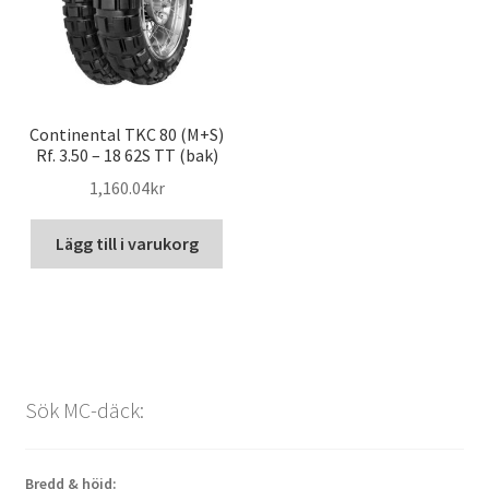
Continental TKC 80 (M+S)
Rf. 3.50 – 18 62S TT (bak)
1,160.04kr
Lägg till i varukorg
Sök MC-däck:
Bredd & höjd: