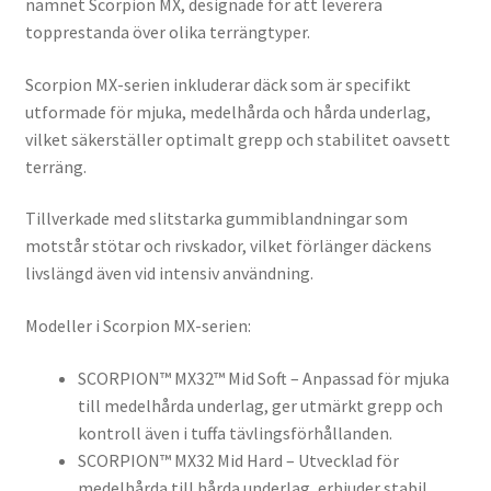
namnet Scorpion MX, designade för att leverera
topprestanda över olika terrängtyper.
Scorpion MX-serien inkluderar däck som är specifikt
utformade för mjuka, medelhårda och hårda underlag,
vilket säkerställer optimalt grepp och stabilitet oavsett
terräng.
Tillverkade med slitstarka gummiblandningar som
motstår stötar och rivskador, vilket förlänger däckens
livslängd även vid intensiv användning.
Modeller i Scorpion MX-serien:
SCORPION™ MX32™ Mid Soft – Anpassad för mjuka
till medelhårda underlag, ger utmärkt grepp och
kontroll även i tuffa tävlingsförhållanden.
SCORPION™ MX32 Mid Hard – Utvecklad för
medelhårda till hårda underlag, erbjuder stabil