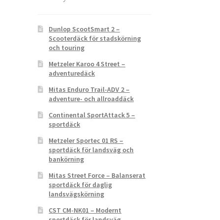
Dunlop ScootSmart 2 –
Scooterdäck för stadskörning
och touring
Metzeler Karoo 4 Street –
adventuredäck
Mitas Enduro Trail-ADV 2 –
adventure- och allroaddäck
Continental SportAttack 5 –
sportdäck
Metzeler Sportec 01 RS –
sportdäck för landsväg och
bankörning
Mitas Street Force – Balanserat
sportdäck för daglig
landsvägskörning
CST CM-NK01 – Modernt
sportdäck för landsväg