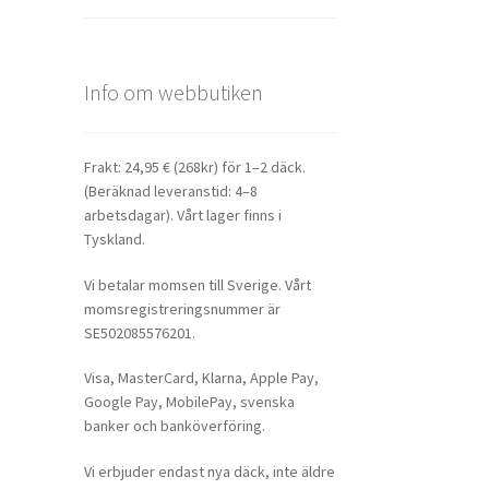
Info om webbutiken
Frakt: 24,95 € (268kr) för 1–2 däck.
(Beräknad leveranstid: 4–8
arbetsdagar). Vårt lager finns i
Tyskland.
Vi betalar momsen till Sverige. Vårt
momsregistreringsnummer är
SE502085576201.
Visa, MasterCard, Klarna, Apple Pay,
Google Pay, MobilePay, svenska
banker och banköverföring.
Vi erbjuder endast nya däck, inte äldre