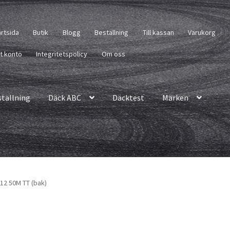
artsida
Butik
Blogg
Beställning
Till kassan
Varukorg
tt konto
Integritetspolicy
Om oss
ställning
Däck ABC
Däcktest
Märken
– 12 50M TT (bak)