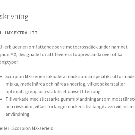
skrivning
LLI MX EXTRA J TT
lli erbjuder en omfattande serie motocrossdäck under namnet
pion MX, designade för att leverera topprestanda över olika
ängtyper.
Scorpion MX-serien inkluderar däck som är specifikt utformade
mjuka, medelhårda och hårda underlag, vilket säkerställer
optimalt grepp och stabilitet oavsett terräng.
Tillverkade med slitstarka gummiblandningar som motstår st
och rivskador, vilket förlänger däckens livslängd även vid intens
användning.
ller i Scorpion MX-serien: