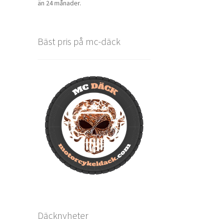
än 24 månader.
Bäst pris på mc-däck
Däcknyheter