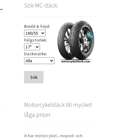
–
Sök MC-däck:
Bredd & höjd:
Fälgstorlek:
Däckmärke:
Sök
Motorcykeldäck till mycket
låga priser
Vi har motorcykel-, moped- och