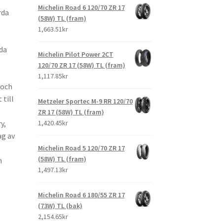
Michelin Road 6 120/70 ZR 17
rda
(58W) TL (fram)
1,663.51kr
da
Michelin Pilot Power 2CT
120/70 ZR 17 (58W) TL (fram)
1,117.85kr
 och
till
Metzeler Sportec M-9 RR 120/70
ZR 17 (58W) TL (fram)
y,
1,420.45kr
ag av
Michelin Road 5 120/70 ZR 17
(58W) TL (fram)
h
1,497.13kr
Michelin Road 6 180/55 ZR 17
(73W) TL (bak)
2,154.65kr