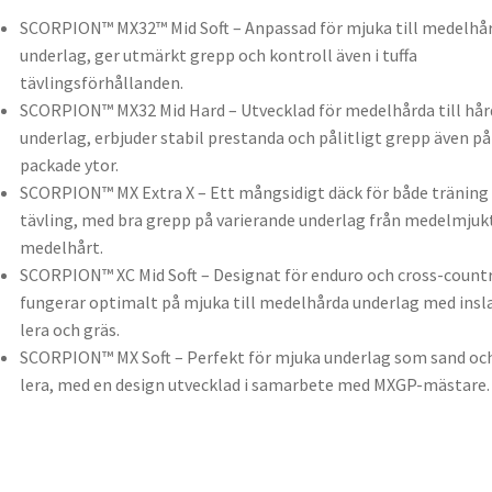
SCORPION™ MX32™ Mid Soft – Anpassad för mjuka till medelhå
underlag, ger utmärkt grepp och kontroll även i tuffa
tävlingsförhållanden.
SCORPION™ MX32 Mid Hard – Utvecklad för medelhårda till hår
underlag, erbjuder stabil prestanda och pålitligt grepp även på
packade ytor.
SCORPION™ MX Extra X – Ett mångsidigt däck för både träning
tävling, med bra grepp på varierande underlag från medelmjukt 
medelhårt.
SCORPION™ XC Mid Soft – Designat för enduro och cross-countr
fungerar optimalt på mjuka till medelhårda underlag med insl
lera och gräs.
SCORPION™ MX Soft – Perfekt för mjuka underlag som sand oc
lera, med en design utvecklad i samarbete med MXGP-mästare.