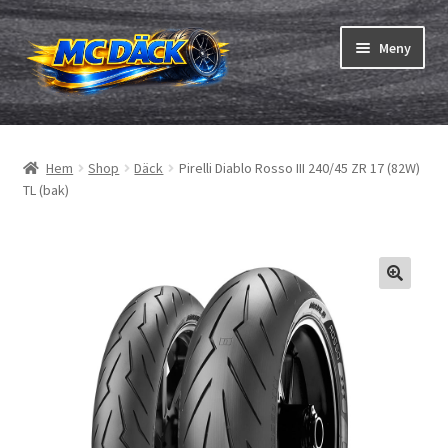
Hoppa
Hoppa
Meny
till
till
navigering
innehåll
Expand
Däck
underm
Hem
Shop
Däck
Pirelli Diablo Rosso III 240/45 ZR 17 (82W)
Expand
Slangar & fälgband
TL (bak)
underm
Beställning
Expand
Däck ABC
underm
Däcktest
Expand
Märken
underm
Om oss