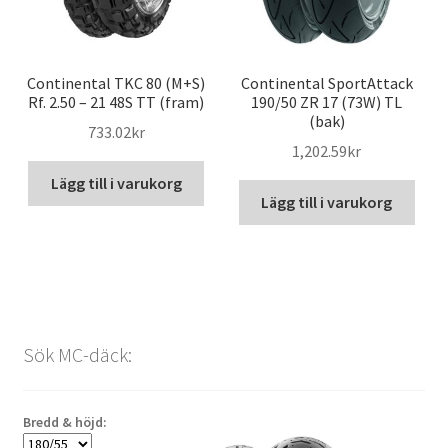
Continental TKC 80 (M+S)
Continental SportAttack
Rf. 2.50 – 21 48S TT (fram)
190/50 ZR 17 (73W) TL
(bak)
733.02kr
1,202.59kr
Lägg till i varukorg
Lägg till i varukorg
Sök MC-däck:
Bredd & höjd: