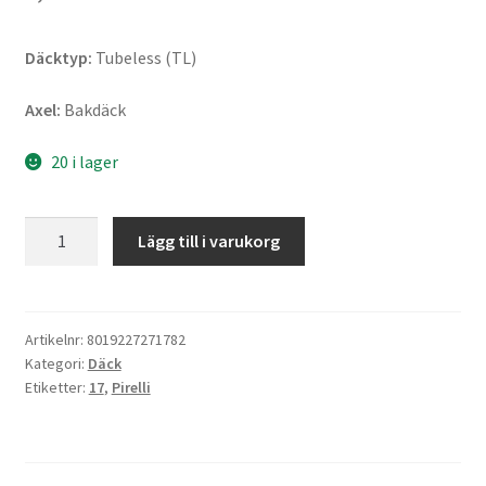
Däcktyp:
Tubeless (TL)
Axel:
Bakdäck
20 i lager
Pirelli
Lägg till i varukorg
Diablo
Rosso
III
240/45
Artikelnr:
8019227271782
Kategori:
Däck
ZR
Etiketter:
17
,
Pirelli
17
(82W)
TL
(bak)