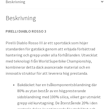
Beskrivning
mängd
Beskrivning
PIRELLI DIABLO ROSSO 3
Pirelli Diablo Rosso III är ett sportdäck som höjer
standarden för gatdäck genom att erbjuda förbättrad
hantering och grepp under alla förhållanden. Utvecklat
med teknologi från World Superbike Championship,
kombinerar detta däck avancerade material och en
innovativ struktur för att leverera hög prestanda.
Bakdäcket har en tvåkomponentsblandning där
80% av ytan består av en högpresterande
sidoblandning med 100% silica, vilket ger utmärkt
grepp vid kurvtagning. De återstående 20% i den