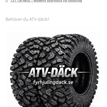
CST CM-NK01 – Modernt sportdäck för landsväg
Behöver du ATV-däck?