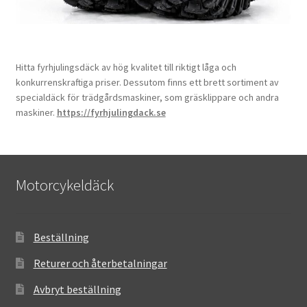
Hitta fyrhjulingsdäck av hög kvalitet till riktigt låga och
konkurrenskraftiga priser. Dessutom finns ett brett sortiment av
specialdäck för trädgårdsmaskiner, som gräsklippare och andra
maskiner.
https://fyrhjulingdack.se
Motorcykeldäck
Beställning
Returer och återbetalningar
Avbryt beställning