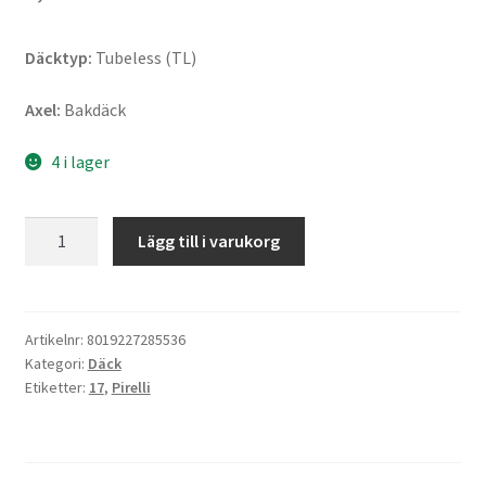
Däcktyp:
Tubeless (TL)
Axel:
Bakdäck
4 i lager
Pirelli
Lägg till i varukorg
Diablo
Rain
K401
SCR1
Artikelnr:
8019227285536
Kategori:
Däck
200/60
Etiketter:
17
,
Pirelli
R
17
NHS
TL