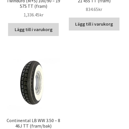
Twinduro (M+S) 100/90 – 19
21 45S TT (fram)
57S TT (fram)
834.65kr
1,336.45kr
Lägg till i varukorg
Lägg till i varukorg
Continental LB WW 3.50 – 8
46J TT (fram/bak)