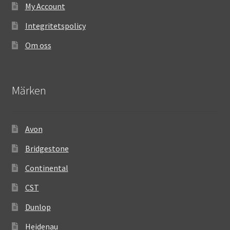
My Account
Integritetspolicy
Om oss
Märken
Avon
Bridgestone
Continental
CST
Dunlop
Heidenau