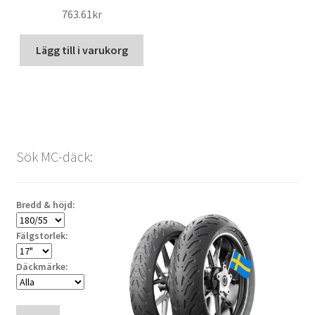
763.61kr
Lägg till i varukorg
Sök MC-däck:
Bredd & höjd:
Fälgstorlek:
Däckmärke: