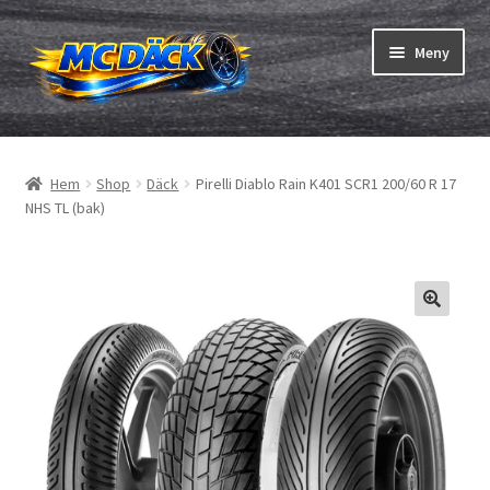
Hoppa
Hoppa
Meny
till
till
navigering
innehåll
Expand
Däck
underm
Hem
Shop
Däck
Pirelli Diablo Rain K401 SCR1 200/60 R 17
Expand
Slangar & fälgband
NHS TL (bak)
underm
Beställning
Expand
Däck ABC
underm
Däcktest
Expand
Märken
underm
Om oss