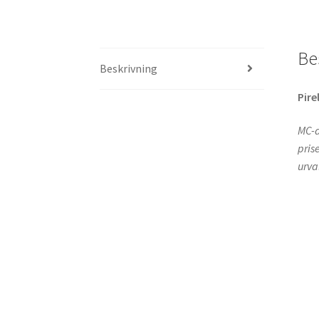
Be
Beskrivning
Pirel
MC-d
pris
urva