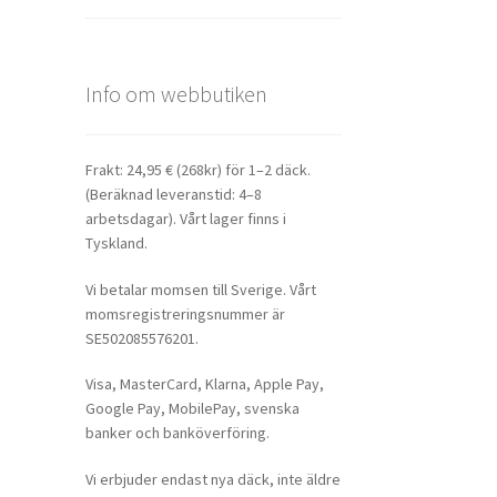
Info om webbutiken
Frakt: 24,95 € (268kr) för 1–2 däck.
(Beräknad leveranstid: 4–8
arbetsdagar). Vårt lager finns i
Tyskland.
Vi betalar momsen till Sverige. Vårt
momsregistreringsnummer är
SE502085576201.
Visa, MasterCard, Klarna, Apple Pay,
Google Pay, MobilePay, svenska
banker och banköverföring.
Vi erbjuder endast nya däck, inte äldre