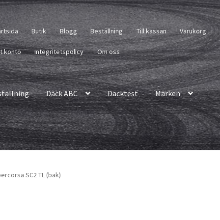
artsida
Butik
Blogg
Beställning
Till kassan
Varukorg
tt konto
Integritetspolicy
Om oss
ställning
Däck ABC
Däcktest
Märken
percorsa SC2 TL (bak)