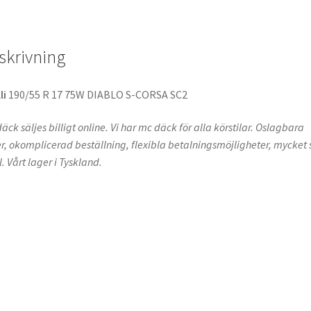
skrivning
li
190/55 R 17 75W DIABLO S-CORSA SC2
äck säljes billigt online. Vi har mc däck för alla körstilar. Oslagbara
er, okomplicerad beställning, flexibla betalningsmöjligheter, mycket s
l. Vårt lager i Tyskland.