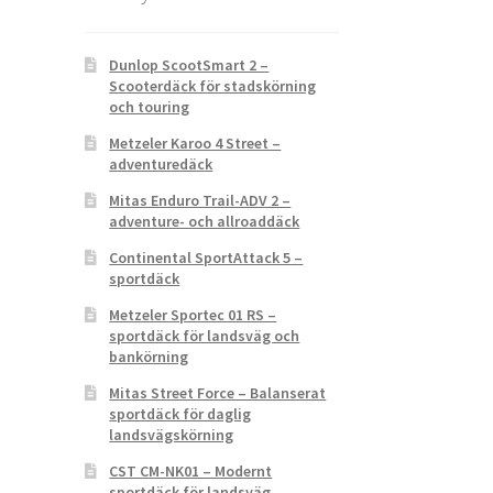
Dunlop ScootSmart 2 –
Scooterdäck för stadskörning
och touring
Metzeler Karoo 4 Street –
adventuredäck
Mitas Enduro Trail-ADV 2 –
adventure- och allroaddäck
Continental SportAttack 5 –
sportdäck
Metzeler Sportec 01 RS –
sportdäck för landsväg och
bankörning
Mitas Street Force – Balanserat
sportdäck för daglig
landsvägskörning
CST CM-NK01 – Modernt
sportdäck för landsväg