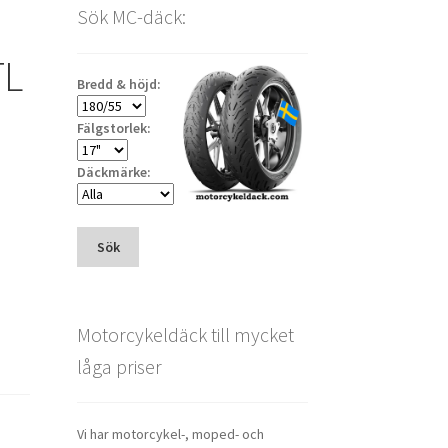
Sök MC-däck:
TL
Bredd & höjd:
Fälgstorlek:
Däckmärke:
Sök
Motorcykeldäck till mycket
låga priser
Vi har motorcykel-, moped- och