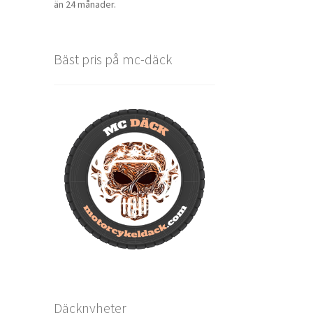
än 24 månader.
Bäst pris på mc-däck
Däcknyheter