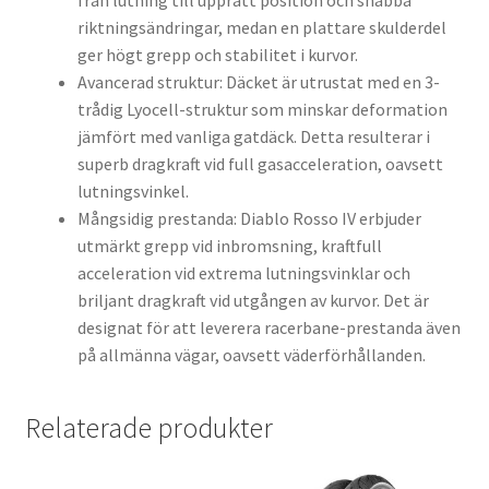
från lutning till upprätt position och snabba
riktningsändringar, medan en plattare skulderdel
ger högt grepp och stabilitet i kurvor.
Avancerad struktur: Däcket är utrustat med en 3-
trådig Lyocell-struktur som minskar deformation
jämfört med vanliga gatdäck. Detta resulterar i
superb dragkraft vid full gasacceleration, oavsett
lutningsvinkel.
Mångsidig prestanda: Diablo Rosso IV erbjuder
utmärkt grepp vid inbromsning, kraftfull
acceleration vid extrema lutningsvinklar och
briljant dragkraft vid utgången av kurvor. Det är
designat för att leverera racerbane-prestanda även
på allmänna vägar, oavsett väderförhållanden.
Relaterade produkter