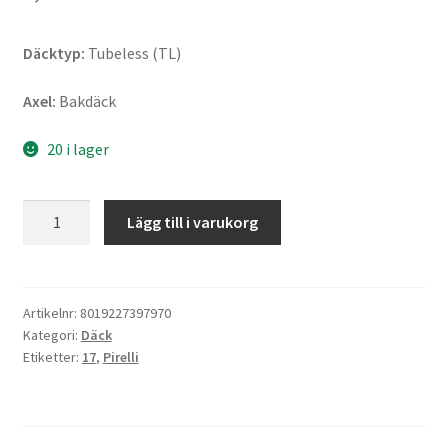
Däcktyp:
Tubeless (TL)
Axel:
Bakdäck
20 i lager
Pirelli
Lägg till i varukorg
Diablo
Rosso
IV
190/50
Artikelnr:
8019227397970
Kategori:
Däck
ZR
Etiketter:
17
,
Pirelli
17
(73W)
TL
(bak)