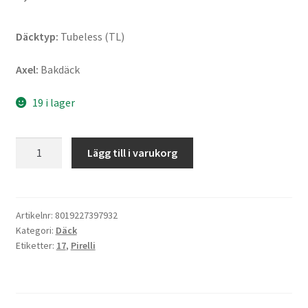
Däcktyp:
Tubeless (TL)
Axel:
Bakdäck
19 i lager
Pirelli
Lägg till i varukorg
Diablo
Rosso
IV
180/55
Artikelnr:
8019227397932
Kategori:
Däck
ZR
Etiketter:
17
,
Pirelli
17
(73W)
TL
(bak)