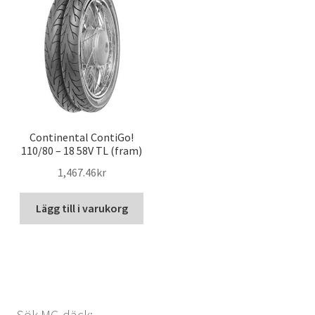
Continental ContiGo!
110/80 – 18 58V TL (fram)
1,467.46kr
Lägg till i varukorg
Sök MC-däck: