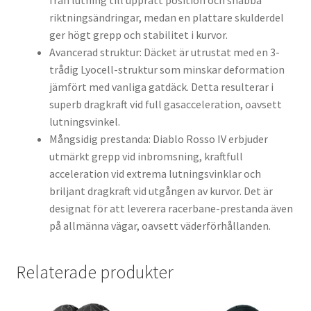
från lutning till upprätt position och snabba
riktningsändringar, medan en plattare skulderdel
ger högt grepp och stabilitet i kurvor.
Avancerad struktur: Däcket är utrustat med en 3-
trådig Lyocell-struktur som minskar deformation
jämfört med vanliga gatdäck. Detta resulterar i
superb dragkraft vid full gasacceleration, oavsett
lutningsvinkel.
Mångsidig prestanda: Diablo Rosso IV erbjuder
utmärkt grepp vid inbromsning, kraftfull
acceleration vid extrema lutningsvinklar och
briljant dragkraft vid utgången av kurvor. Det är
designat för att leverera racerbane-prestanda även
på allmänna vägar, oavsett väderförhållanden.
Relaterade produkter