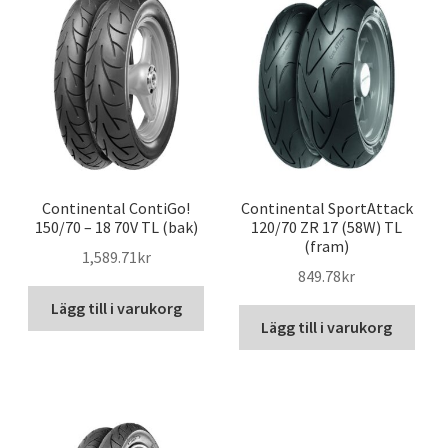
Continental ContiGo!
Continental SportAttack
150/70 – 18 70V TL (bak)
120/70 ZR 17 (58W) TL
(fram)
1,589.71kr
849.78kr
Lägg till i varukorg
Lägg till i varukorg