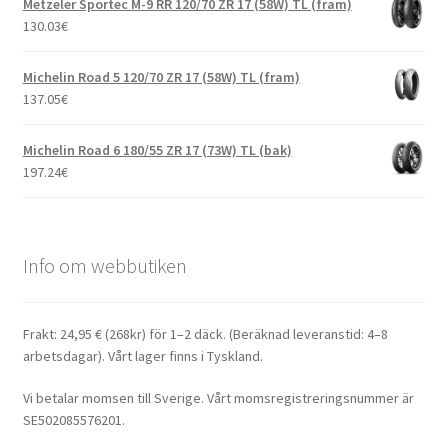
Metzeler Sportec M-9 RR 120/70 ZR 17 (58W) TL (fram)
130.03
€
Michelin Road 5 120/70 ZR 17 (58W) TL (fram)
137.05
€
Michelin Road 6 180/55 ZR 17 (73W) TL (bak)
197.24
€
Info om webbutiken
Frakt: 24,95 € (268kr) för 1–2 däck. (Beräknad leveranstid: 4–8
arbetsdagar). Vårt lager finns i Tyskland.
Vi betalar momsen till Sverige. Vårt momsregistreringsnummer är
SE502085576201.