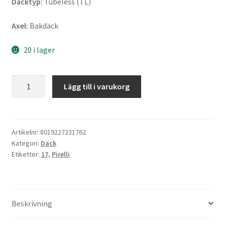
Däcktyp:
Tubeless (TL)
Axel:
Bakdäck
20 i lager
Pirelli
Lägg till i varukorg
Angel
GT
180/55
ZR
Artikelnr:
8019227231762
Kategori:
Däck
17
Etiketter:
17
,
Pirelli
(73W)
TL
(bak)
mängd
Beskrivning