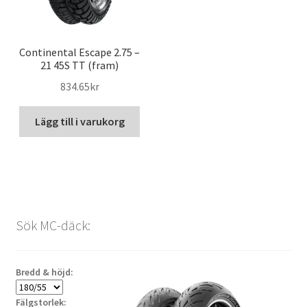
Continental Escape 2.75 –
21 45S TT (fram)
834.65kr
Lägg till i varukorg
Sök MC-däck:
Bredd & höjd:
Fälgstorlek: