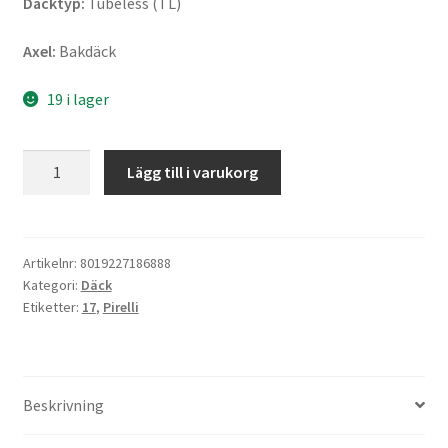
Däcktyp:
Tubeless (TL)
Axel:
Bakdäck
19 i lager
Pirelli
Lägg till i varukorg
Angel
ST
160/60
ZR
Artikelnr:
8019227186888
Kategori:
Däck
17
Etiketter:
17
,
Pirelli
(69W)
TL
(bak)
mängd
Beskrivning