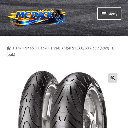
Hoppa
Hoppa
Meny
till
till
navigering
innehåll
Expand
Däck
underm
Hem
Shop
Däck
Pirelli Angel ST 160/60 ZR 17 (69W) TL
Expand
Slangar & fälgband
(bak)
underm
Beställning
Expand
Däck ABC
underm
Däcktest
Expand
Märken
underm
Om oss