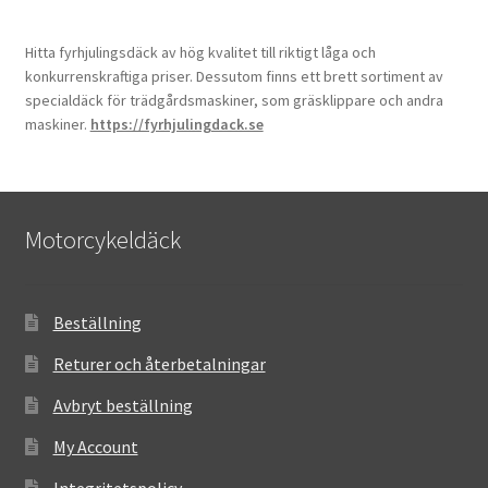
Hitta fyrhjulingsdäck av hög kvalitet till riktigt låga och
konkurrenskraftiga priser. Dessutom finns ett brett sortiment av
specialdäck för trädgårdsmaskiner, som gräsklippare och andra
maskiner.
https://fyrhjulingdack.se
Motorcykeldäck
Beställning
Returer och återbetalningar
Avbryt beställning
My Account
Integritetspolicy