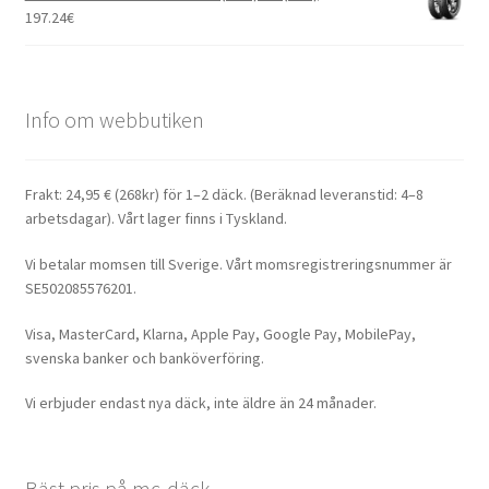
197.24
€
Info om webbutiken
Frakt: 24,95 € (268kr) för 1–2 däck. (Beräknad leveranstid: 4–8
arbetsdagar). Vårt lager finns i Tyskland.
Vi betalar momsen till Sverige. Vårt momsregistreringsnummer är
SE502085576201.
Visa, MasterCard, Klarna, Apple Pay, Google Pay, MobilePay,
svenska banker och banköverföring.
Vi erbjuder endast nya däck, inte äldre än 24 månader.
Bäst pris på mc-däck