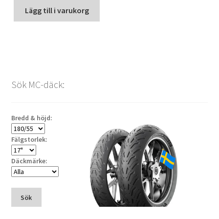
Lägg till i varukorg
Sök MC-däck:
Bredd & höjd:
Fälgstorlek:
Däckmärke:
Sök