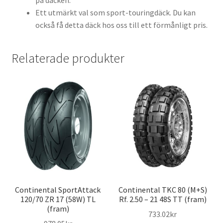
på däcken.
Ett utmärkt val som sport-touringdäck. Du kan
också få detta däck hos oss till ett förmånligt pris.
Relaterade produkter
Continental SportAttack
Continental TKC 80 (M+S)
120/70 ZR 17 (58W) TL
Rf. 2.50 – 21 48S TT (fram)
(fram)
733.02kr