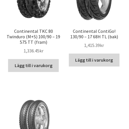
Continental TKC 80
Continental ContiGo!
Twinduro (M+S) 100/90 – 19
130/90 – 17 68H TL (bak)
57S TT (fram)
1,415.39kr
1,336.45kr
Lägg till i varukorg
Lägg till i varukorg