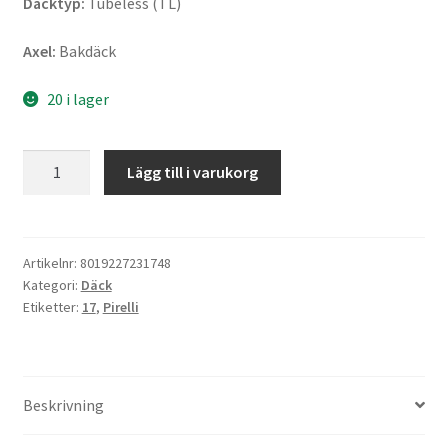
Däcktyp:
Tubeless (TL)
Axel:
Bakdäck
20 i lager
Pirelli
Lägg till i varukorg
Angel
GT
160/60
ZR
Artikelnr:
8019227231748
Kategori:
Däck
17
Etiketter:
17
,
Pirelli
(69W)
TL
(bak)
mängd
Beskrivning