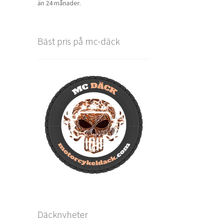
än 24 månader.
Bäst pris på mc-däck
Däcknyheter