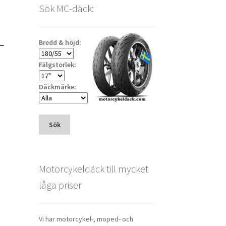
Sök MC-däck:
L
Bredd & höjd:
Fälgstorlek:
Däckmärke:
Sök
Motorcykeldäck till mycket
låga priser
Vi har motorcykel-, moped- och