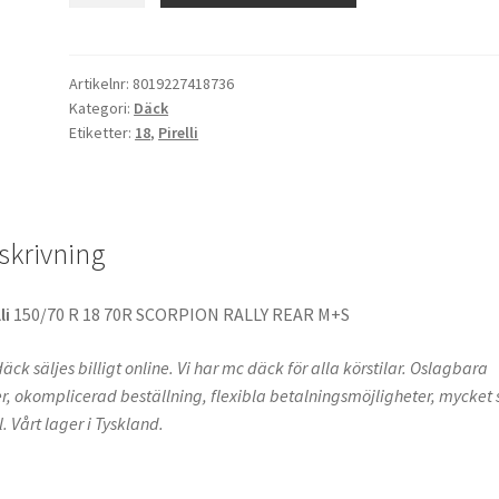
Rally
(M+S)
150/70
Artikelnr:
8019227418736
Kategori:
Däck
R
Etiketter:
18
,
Pirelli
18
70R
TL
(bak)
skrivning
mängd
li
150/70 R 18 70R SCORPION RALLY REAR M+S
äck säljes billigt online. Vi har mc däck för alla körstilar. Oslagbara
er, okomplicerad beställning, flexibla betalningsmöjligheter, mycket s
l. Vårt lager i Tyskland.