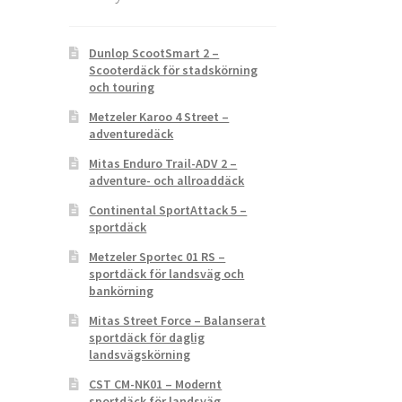
Dunlop ScootSmart 2 –
Scooterdäck för stadskörning
och touring
Metzeler Karoo 4 Street –
adventuredäck
Mitas Enduro Trail-ADV 2 –
adventure- och allroaddäck
Continental SportAttack 5 –
sportdäck
Metzeler Sportec 01 RS –
sportdäck för landsväg och
bankörning
Mitas Street Force – Balanserat
sportdäck för daglig
landsvägskörning
CST CM-NK01 – Modernt
sportdäck för landsväg