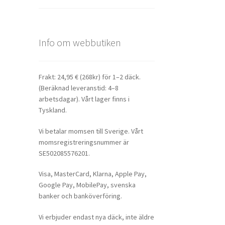
Info om webbutiken
Frakt: 24,95 € (268kr) för 1–2 däck.
(Beräknad leveranstid: 4–8
arbetsdagar). Vårt lager finns i
Tyskland.
Vi betalar momsen till Sverige. Vårt
momsregistreringsnummer är
SE502085576201.
Visa, MasterCard, Klarna, Apple Pay,
Google Pay, MobilePay, svenska
banker och banköverföring.
Vi erbjuder endast nya däck, inte äldre