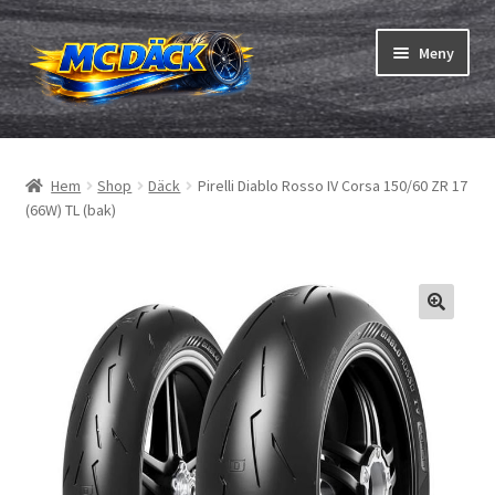
Hoppa
Hoppa
Meny
till
till
navigering
innehåll
Expand
Däck
underm
Hem
Shop
Däck
Pirelli Diablo Rosso IV Corsa 150/60 ZR 17
Expand
Slangar & fälgband
(66W) TL (bak)
underm
Beställning
Expand
Däck ABC
underm
Däcktest
Expand
Märken
underm
Om oss