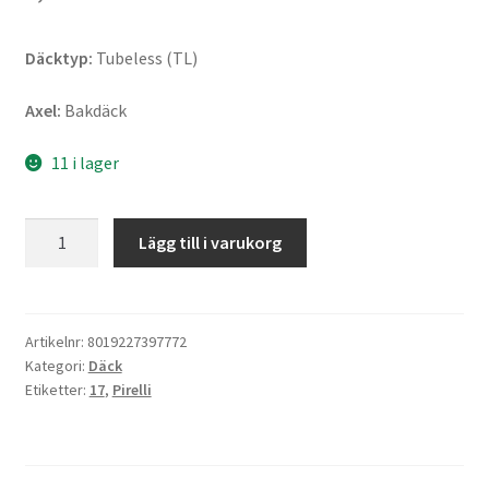
Däcktyp:
Tubeless (TL)
Axel:
Bakdäck
11 i lager
Pirelli
Lägg till i varukorg
Diablo
Rosso
IV
Corsa
Artikelnr:
8019227397772
Kategori:
Däck
150/60
Etiketter:
17
,
Pirelli
ZR
17
(66W)
TL