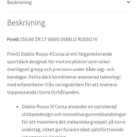
Beskrivning
(bak)
mängd
Beskrivning
Pirelli
150/60 ZR 17 (66W) DIABLO ROSSO IV
Pirelli Diablo Rosso 4 Corsa är ett högpresterande
sportdäck designat för motorcyklister som söker
överlägset grepp och precision under både väg- och
bandagar. Detta däck kombinerar avancerad teknologi
med erfarenheter från racingvärlden för att leverera
topprestanda i torra förhållanden.
Diablo Rosso IV Corsa använder en optimerad
slitbanedesign och innovativa gummiblandningar
för att maximera det mekaniska greppet på torra
underlag, vilket ger föraren ökat självförtroende