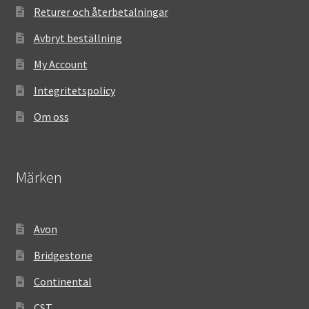
Returer och återbetalningar
Avbryt beställning
My Account
Integritetspolicy
Om oss
Märken
Avon
Bridgestone
Continental
CST