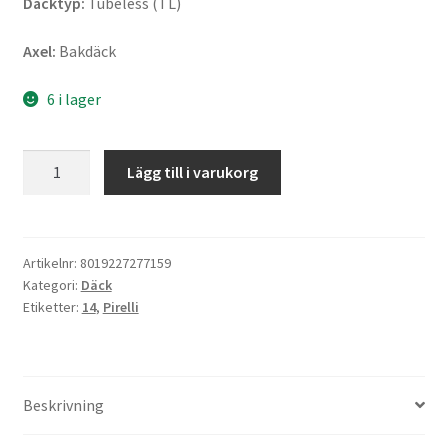
Däcktyp:
Tubeless (TL)
Axel:
Bakdäck
6 i lager
Pirelli
Lägg till i varukorg
Angel
Scooter
140/60
-
Artikelnr:
8019227277159
Kategori:
Däck
14
Etiketter:
14
,
Pirelli
64P
TL
(bak)
mängd
Beskrivning