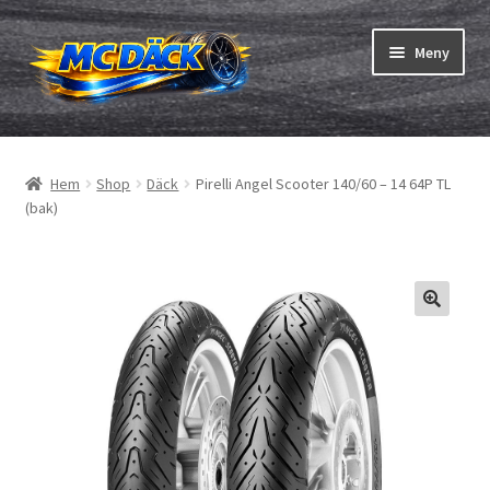
Hoppa
Hoppa
Meny
till
till
navigering
innehåll
Expand
Däck
underm
Hem
Shop
Däck
Pirelli Angel Scooter 140/60 – 14 64P TL
Expand
Slangar & fälgband
(bak)
underm
Beställning
Expand
Däck ABC
underm
Däcktest
Expand
Märken
underm
Om oss