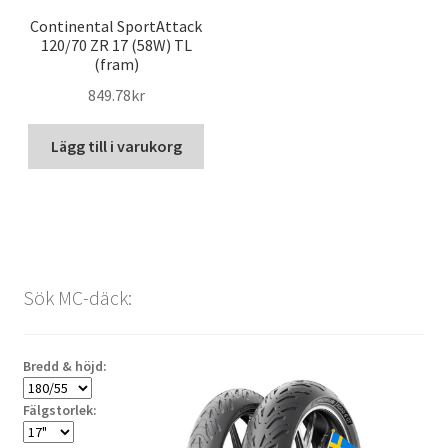
Continental SportAttack
120/70 ZR 17 (58W) TL
(fram)
849.78kr
Lägg till i varukorg
Sök MC-däck:
Bredd & höjd:
Fälgstorlek: