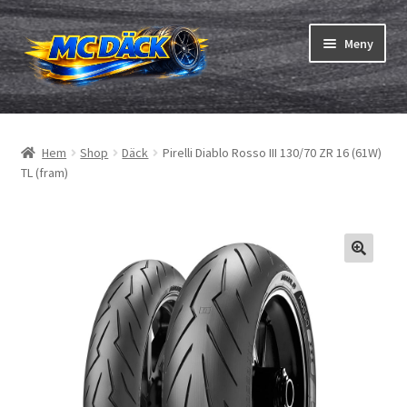
Hoppa
Hoppa
Meny
till
till
navigering
innehåll
Expand
Däck
underm
Hem
Shop
Däck
Pirelli Diablo Rosso III 130/70 ZR 16 (61W)
Expand
Slangar & fälgband
TL (fram)
underm
Beställning
Expand
Däck ABC
underm
Däcktest
Expand
Märken
underm
Om oss