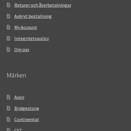
Returer och återbetalningar
Avbryt beställning
My Account
Integritetspolicy
Om oss
Märken
Avon
Bridgestone
Continental
CST