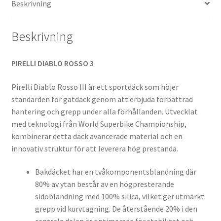
Beskrivning
mängd
Beskrivning
PIRELLI DIABLO ROSSO 3
Pirelli Diablo Rosso III är ett sportdäck som höjer
standarden för gatdäck genom att erbjuda förbättrad
hantering och grepp under alla förhållanden. Utvecklat
med teknologi från World Superbike Championship,
kombinerar detta däck avancerade material och en
innovativ struktur för att leverera hög prestanda.
Bakdäcket har en tvåkomponentsblandning där
80% av ytan består av en högpresterande
sidoblandning med 100% silica, vilket ger utmärkt
grepp vid kurvtagning. De återstående 20% i den