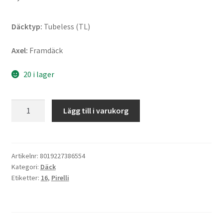
Däcktyp:
Tubeless (TL)
Axel:
Framdäck
20 i lager
Pirelli
Lägg till i varukorg
Diablo
Rosso
III
130/70
Artikelnr:
8019227386554
Kategori:
Däck
ZR
Etiketter:
16
,
Pirelli
16
(61W)
TL
(fram)