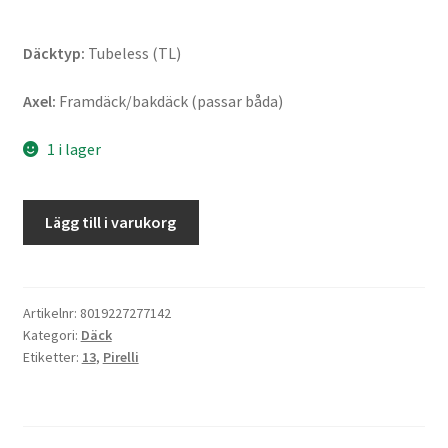
Däcktyp:
Tubeless (TL)
Axel:
Framdäck/bakdäck (passar båda)
1 i lager
Pirelli
Lägg till i varukorg
Angel
Scooter
130/60
-
Artikelnr:
8019227277142
Kategori:
Däck
13
Etiketter:
13
,
Pirelli
60P
TL
Rf.
(fram/bak)