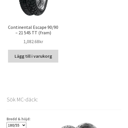
Continental Escape 90/90
– 21 54S TT (fram)
1,082.68kr
Lägg till i varukorg
Sök MC-däck:
Bredd & höjd: