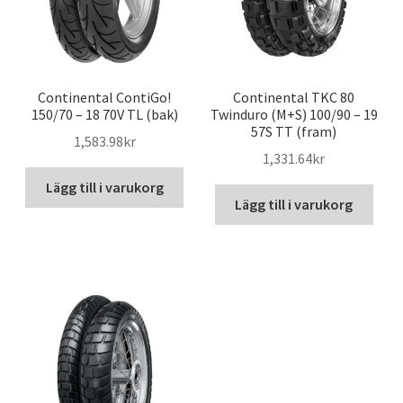
Continental ContiGo!
Continental TKC 80
150/70 – 18 70V TL (bak)
Twinduro (M+S) 100/90 – 19
57S TT (fram)
1,583.98kr
1,331.64kr
Lägg till i varukorg
Lägg till i varukorg