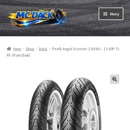
Hoppa
Hoppa
Meny
till
till
navigering
innehåll
Expand
Däck
underm
Hem
Shop
Däck
Pirelli Angel Scooter 130/60 – 13 60P TL
Expand
Slangar & fälgband
Rf. (fram/bak)
underm
Beställning
Expand
Däck ABC
underm
Däcktest
Expand
Märken
underm
Om oss