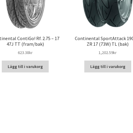
inental ContiGo! Rf. 2.75 – 17
Continental SportAttack 19
47J TT (fram/bak)
ZR 17 (73W) TL (bak)
623.38kr
1,202.59kr
Lägg till i varukorg
Lägg till i varukorg