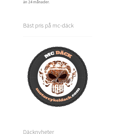
än 24 månader.
Bäst pris på mc-däck
Däcknyheter