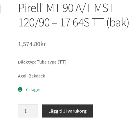
Pirelli MT 90 A/T MST
120/90 – 17 64S TT (bak)
1,574.80kr
Däcktyp:
Tube type (TT)
Axel:
Bakdäck
7 i lager
Pirelli
Lägg till i varukorg
MT
90
A/T