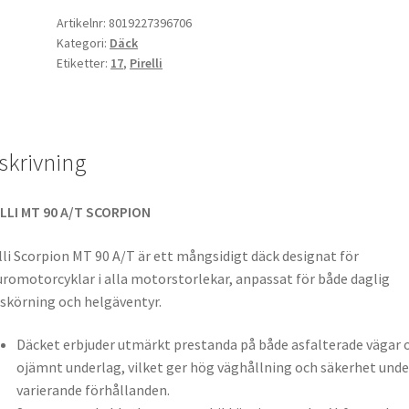
MST
Artikelnr:
8019227396706
Kategori:
Däck
120/90
Etiketter:
17
,
Pirelli
-
17
64S
TT
skrivning
(bak)
mängd
LLI MT 90 A/T SCORPION
lli Scorpion MT 90 A/T är ett mångsidigt däck designat för
romotorcyklar i alla motorstorlekar, anpassat för både daglig
skörning och helgäventyr.
Däcket erbjuder utmärkt prestanda på både asfalterade vägar 
ojämnt underlag, vilket ger hög väghållning och säkerhet unde
varierande förhållanden.