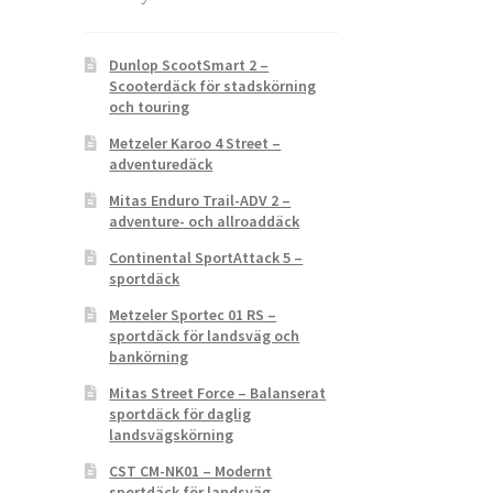
Dunlop ScootSmart 2 –
Scooterdäck för stadskörning
och touring
Metzeler Karoo 4 Street –
adventuredäck
Mitas Enduro Trail-ADV 2 –
adventure- och allroaddäck
Continental SportAttack 5 –
sportdäck
Metzeler Sportec 01 RS –
sportdäck för landsväg och
bankörning
Mitas Street Force – Balanserat
sportdäck för daglig
landsvägskörning
CST CM-NK01 – Modernt
sportdäck för landsväg