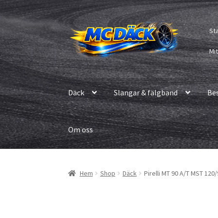
Hoppa
Hoppa
St
till
till
navigering
innehåll
Mi
Däck
Slangar & fälgband
Be
Om oss
Hem
Shop
Däck
Pirelli MT 90 A/T MST 120/