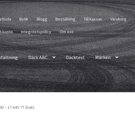
artsida
Butik
Blogg
Beställning
Till kassan
Varukorg
tt konto
Integritetspolicy
Om oss
ställning
Däck ABC
Däcktest
Märken
90 – 17 64S TT (bak)