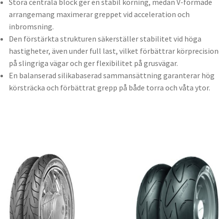
Stora centrala block ger en stabil körning, medan V-formade
arrangemang maximerar greppet vid acceleration och
inbromsning.
Den förstärkta strukturen säkerställer stabilitet vid höga
hastigheter, även under full last, vilket förbättrar körprecisio
på slingriga vägar och ger flexibilitet på grusvägar.
En balanserad silikabaserad sammansättning garanterar hög
körsträcka och förbättrat grepp på både torra och våta ytor.