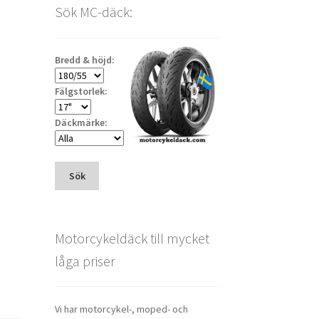
Sök MC-däck:
Bredd & höjd:
Fälgstorlek:
Däckmärke:
Sök
Motorcykeldäck till mycket
låga priser
Vi har motorcykel-, moped- och