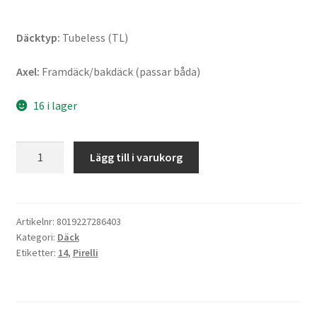
Däcktyp:
Tubeless (TL)
Axel:
Framdäck/bakdäck (passar båda)
16 i lager
Pirelli
Lägg till i varukorg
Angel
Scooter
120/80
-
Artikelnr:
8019227286403
Kategori:
Däck
14
Etiketter:
14
,
Pirelli
58P
TL
(fram/bak)
mängd