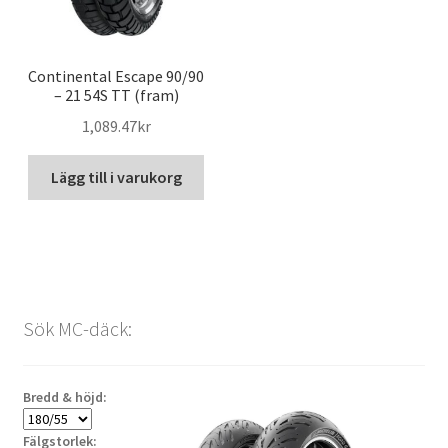
Continental Escape 90/90
– 21 54S TT (fram)
1,089.47kr
Lägg till i varukorg
Sök MC-däck:
Bredd & höjd:
Fälgstorlek: