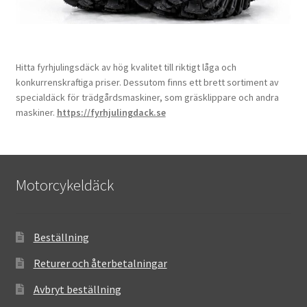
Hitta fyrhjulingsdäck av hög kvalitet till riktigt låga och
konkurrenskraftiga priser. Dessutom finns ett brett sortiment av
specialdäck för trädgårdsmaskiner, som gräsklippare och andra
maskiner.
https://fyrhjulingdack.se
Motorcykeldäck
Beställning
Returer och återbetalningar
Avbryt beställning