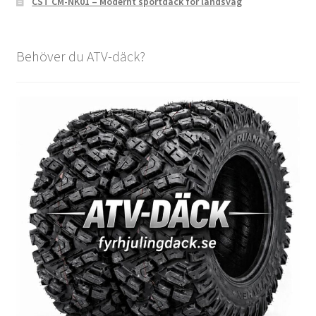
CST CM-NK01 – Modernt sportdäck för landsväg
Behöver du ATV-däck?