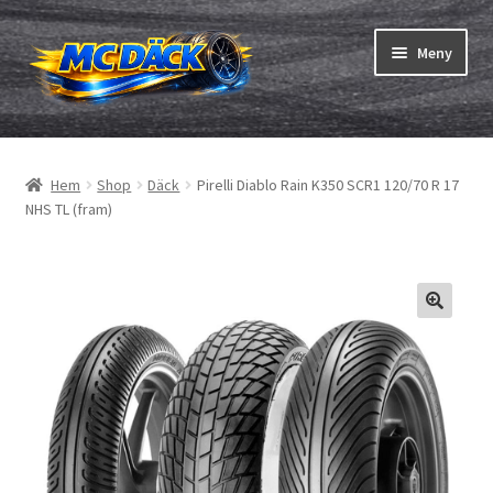
Hoppa
Hoppa
Meny
till
till
navigering
innehåll
Expand
Däck
underm
Hem
Shop
Däck
Pirelli Diablo Rain K350 SCR1 120/70 R 17
Expand
Slangar & fälgband
NHS TL (fram)
underm
Beställning
Expand
Däck ABC
underm
Däcktest
Expand
Märken
underm
Om oss