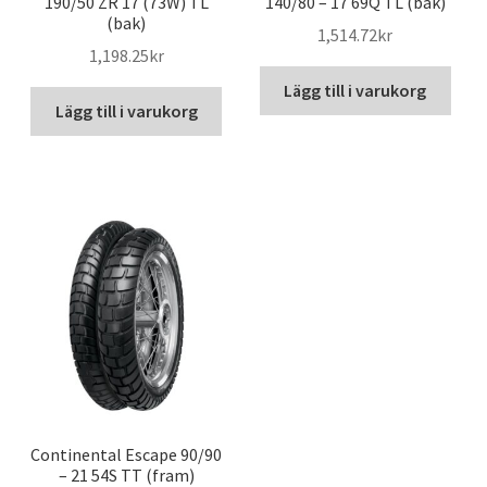
190/50 ZR 17 (73W) TL
140/80 – 17 69Q TL (bak)
(bak)
1,514.72kr
1,198.25kr
Lägg till i varukorg
Lägg till i varukorg
Continental Escape 90/90
– 21 54S TT (fram)