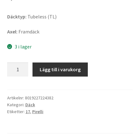
Däcktyp:
Tubeless (TL)
Axel:
Framdäck
3 i lager
Pirelli
Lägg till i varukorg
Diablo
Rain
K350
SCR1
Artikelnr:
8019227224382
Kategori:
Däck
120/70
Etiketter:
17
,
Pirelli
R
17
NHS
TL