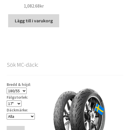
1,082.68kr
Lägg till i varukorg
Sök MC-däck:
Bredd & höjd:
Fälgstorlek:
Däckmärke: