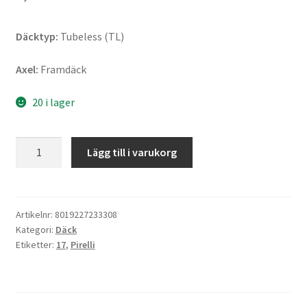
Däcktyp:
Tubeless (TL)
Axel:
Framdäck
20 i lager
Pirelli
Lägg till i varukorg
Diablo
Superbike
K350
SC2
Artikelnr:
8019227233308
Kategori:
Däck
120/70
Etiketter:
17
,
Pirelli
R
17
TL
(fram)