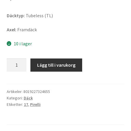
Däcktyp:
Tubeless (TL)
Axel:
Framdäck
10 i lager
Pirelli
Lägg till i varukorg
Scorpion
Rally
STR
(M+S)
Artikelnr:
8019227324655
Kategori:
Däck
120/70
Etiketter:
17
,
Pirelli
R
17
58V
TL