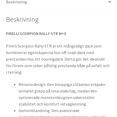
Beskrivning
(fram)
mängd
Beskrivning
PIRELLI SCORPION RALLY STR M+S
Pirelli Scorpion Rally STR är ett mångsidigt däck som
kombinerar egenskaperna hos off-road-däck med
prestandan hos ett touringdäck. Detta gör det idealiskt
för förare som söker pålitlig prestanda både på asfalt och
i terräng.
Mönsterdesign: Den knoppiga slitbanan erbjuder
utmärkt grepp på lösa underlag, medan den
optimerade mönsterdesignen säkerställer
stabilitet och komfort vid vägkörning.
Gummiblandning: Den avancerade