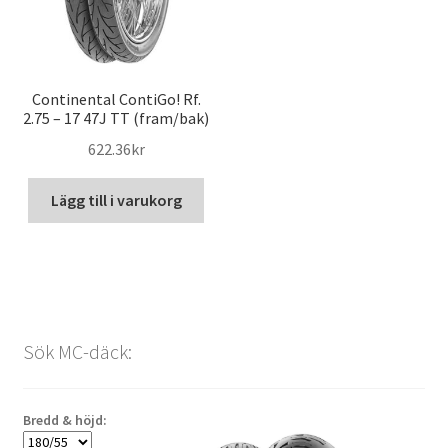
Continental ContiGo! Rf.
2.75 – 17 47J TT (fram/bak)
622.36kr
Lägg till i varukorg
Sök MC-däck:
Bredd & höjd: