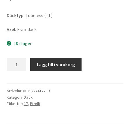
Däcktyp:
Tubeless (TL)
Axel:
Framdäck
10 i lager
Pirelli
Lägg till i varukorg
Diablo
Supercorsa
V4
SC1
Artikelnr:
8019227412239
Kategori:
Däck
120/70
Etiketter:
17
,
Pirelli
R
17
58V
TL