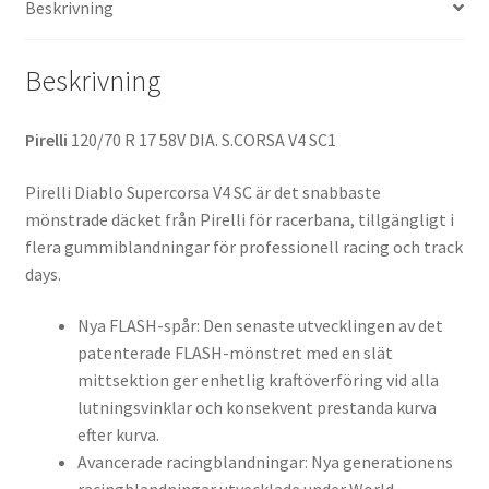
Beskrivning
(fram)
mängd
Beskrivning
Pirelli
120/70 R 17 58V DIA. S.CORSA V4 SC1
Pirelli Diablo Supercorsa V4 SC är det snabbaste
mönstrade däcket från Pirelli för racerbana, tillgängligt i
flera gummiblandningar för professionell racing och track
days.
Nya FLASH-spår: Den senaste utvecklingen av det
patenterade FLASH-mönstret med en slät
mittsektion ger enhetlig kraftöverföring vid alla
lutningsvinklar och konsekvent prestanda kurva
efter kurva.
Avancerade racingblandningar: Nya generationens