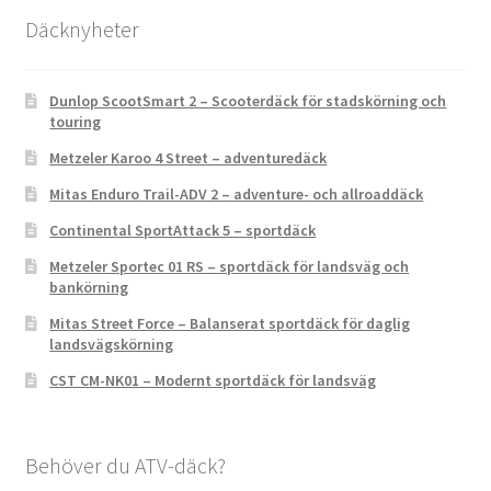
Däcknyheter
Dunlop ScootSmart 2 – Scooterdäck för stadskörning och
touring
Metzeler Karoo 4 Street – adventuredäck
Mitas Enduro Trail-ADV 2 – adventure- och allroaddäck
Continental SportAttack 5 – sportdäck
Metzeler Sportec 01 RS – sportdäck för landsväg och
bankörning
Mitas Street Force – Balanserat sportdäck för daglig
landsvägskörning
CST CM-NK01 – Modernt sportdäck för landsväg
Behöver du ATV-däck?