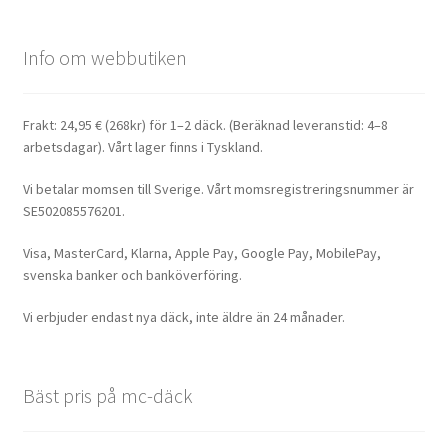
Info om webbutiken
Frakt: 24,95 € (268kr) för 1–2 däck. (Beräknad leveranstid: 4–8
arbetsdagar). Vårt lager finns i Tyskland.
Vi betalar momsen till Sverige. Vårt momsregistreringsnummer är
SE502085576201.
Visa, MasterCard, Klarna, Apple Pay, Google Pay, MobilePay,
svenska banker och banköverföring.
Vi erbjuder endast nya däck, inte äldre än 24 månader.
Bäst pris på mc-däck