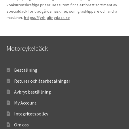
konkurrenskraftiga priser. Dessutom finns ett brett sortiment av
specialdäck för trädgårdsmaskiner, som gräsklippare och andra
maskiner.
https://fyrhjulingdack.se
Motorcykeldäck
Beställning
Returer och återbetalningar
Avbryt beställning
My Account
Integritetspolicy
Om oss