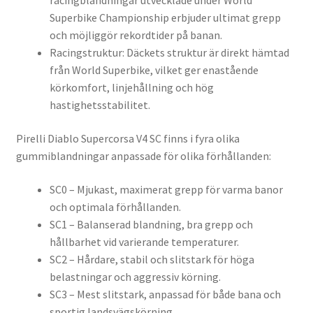
racingblandningar utvecklade under World
Superbike Championship erbjuder ultimat grepp
och möjliggör rekordtider på banan.
Racingstruktur: Däckets struktur är direkt hämtad
från World Superbike, vilket ger enastående
körkomfort, linjehållning och hög
hastighetsstabilitet.
Pirelli Diablo Supercorsa V4 SC finns i fyra olika
gummiblandningar anpassade för olika förhållanden:
SC0 – Mjukast, maximerat grepp för varma banor
och optimala förhållanden.
SC1 – Balanserad blandning, bra grepp och
hållbarhet vid varierande temperaturer.
SC2 – Hårdare, stabil och slitstark för höga
belastningar och aggressiv körning.
SC3 – Mest slitstark, anpassad för både bana och
sportig landsvägskörning.