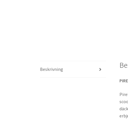
Be
Beskrivning
PIR
Pire
scoo
däck
erbj