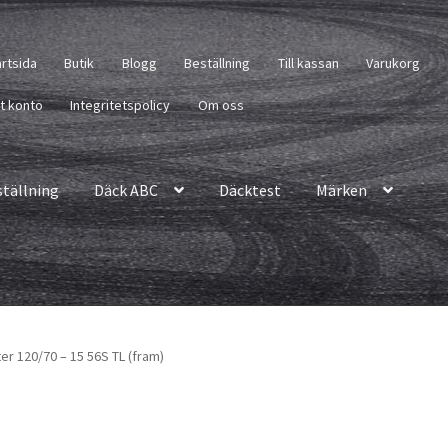
artsida
Butik
Blogg
Beställning
Till kassan
Varukorg
tt konto
Integritetspolicy
Om oss
ställning
Däck ABC
Däcktest
Märken
ter 120/70 – 15 56S TL (fram)