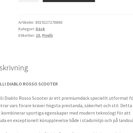
Rosso
Scooter
120/70
Artikelnr:
8019227276886
Kategori:
Däck
-
Etiketter:
15
,
Pirelli
15
56S
TL
(fram)
skrivning
mängd
ELLI DIABLO ROSSO SCOOTER
lli Diablo Rosso Scooter är ett premiumdäck speciellt utformat f
trar vars förare kräver högsta prestanda, säkerhet och stil. Detta
 kombinerar sportiga egenskaper med modern teknologi för att
uda en exceptionell körupplevelse både i stadsmiljö och på landsv