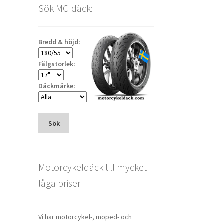
Sök MC-däck:
Bredd & höjd:
Fälgstorlek:
Däckmärke:
Sök
Motorcykeldäck till mycket
låga priser
Vi har motorcykel-, moped- och