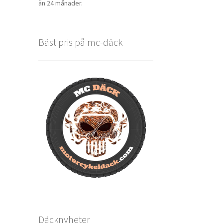
än 24 månader.
Bäst pris på mc-däck
Däcknyheter