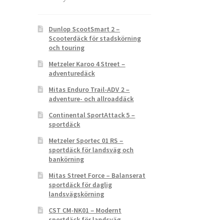
Dunlop ScootSmart 2 –
Scooterdäck för stadskörning
och touring
Metzeler Karoo 4 Street –
adventuredäck
Mitas Enduro Trail-ADV 2 –
adventure- och allroaddäck
Continental SportAttack 5 –
sportdäck
Metzeler Sportec 01 RS –
sportdäck för landsväg och
bankörning
Mitas Street Force – Balanserat
sportdäck för daglig
landsvägskörning
CST CM-NK01 – Modernt
sportdäck för landsväg