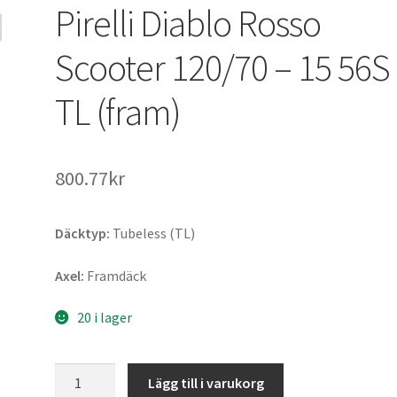
Pirelli Diablo Rosso
Scooter 120/70 – 15 56S
TL (fram)
800.77kr
Däcktyp:
Tubeless (TL)
Axel:
Framdäck
20 i lager
Pirelli
Lägg till i varukorg
Diablo