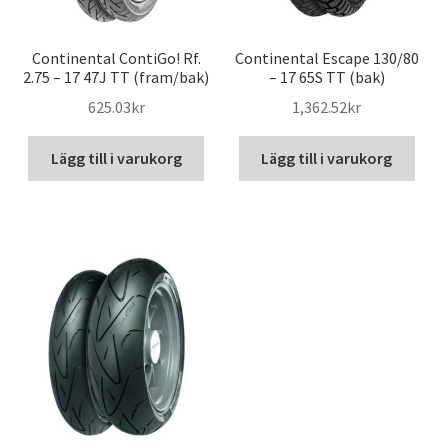
Continental ContiGo! Rf.
Continental Escape 130/80
2.75 – 17 47J TT (fram/bak)
– 17 65S TT (bak)
625.03kr
1,362.52kr
Lägg till i varukorg
Lägg till i varukorg