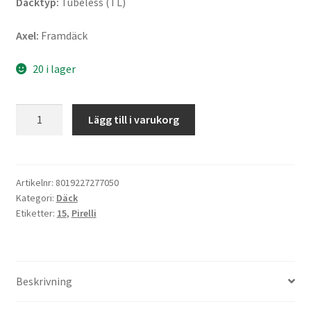
Däcktyp:
Tubeless (TL)
Axel:
Framdäck
20 i lager
Pirelli
Lägg till i varukorg
Angel
Scooter
120/70
-
Artikelnr:
8019227277050
Kategori:
Däck
15
Etiketter:
15
,
Pirelli
56S
TL
(fram)
mängd
Beskrivning