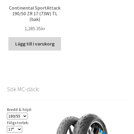
Continental SportAttack
190/50 ZR 17 (73W) TL
(bak)
1,285.35kr
Lägg till i varukorg
Sök MC-däck:
Bredd & höjd:
Fälgstorlek: