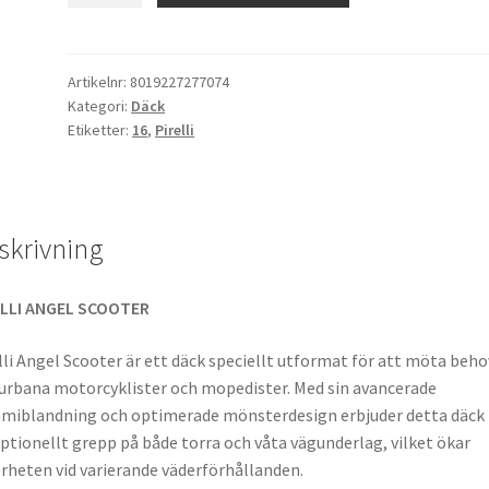
Scooter
110/70
-
Artikelnr:
8019227277074
Kategori:
Däck
16
Etiketter:
16
,
Pirelli
52P
TL
(fram/bak)
mängd
skrivning
ELLI ANGEL SCOOTER
lli Angel Scooter är ett däck speciellt utformat för att möta beh
urbana motorcyklister och mopedister. Med sin avancerade
iblandning och optimerade mönsterdesign erbjuder detta däck
ptionellt grepp på både torra och våta vägunderlag, vilket ökar
rheten vid varierande väderförhållanden.