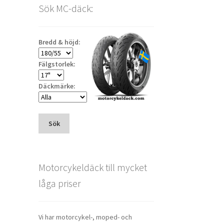
Sök MC-däck:
Bredd & höjd:
Fälgstorlek:
Däckmärke:
Sök
Motorcykeldäck till mycket
låga priser
Vi har motorcykel-, moped- och