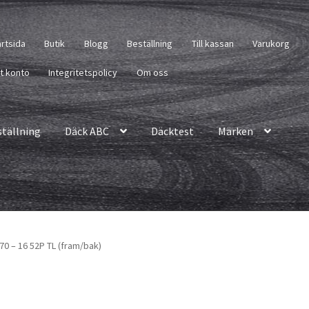
artsida
Butik
Blogg
Beställning
Till kassan
Varukorg
tt konto
Integritetspolicy
Om oss
ställning
Däck ABC
Däcktest
Märken
/70 – 16 52P TL (fram/bak)