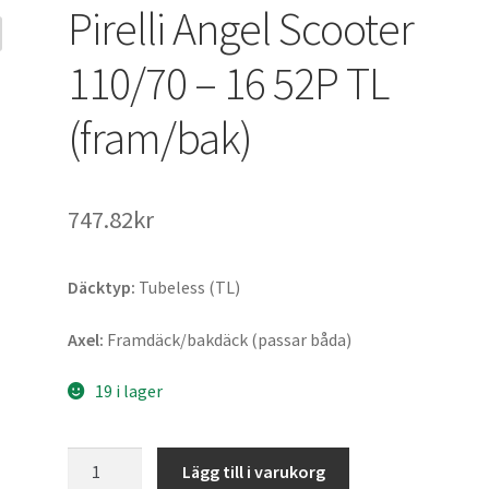
Pirelli Angel Scooter
110/70 – 16 52P TL
(fram/bak)
747.82kr
Däcktyp:
Tubeless (TL)
Axel:
Framdäck/bakdäck (passar båda)
19 i lager
Pirelli
Lägg till i varukorg
Angel