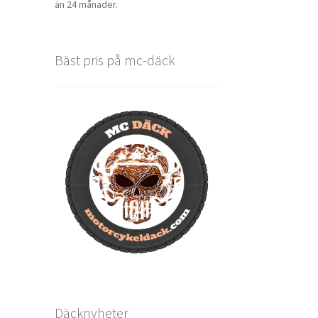
än 24 månader.
Bäst pris på mc-däck
Däcknyheter