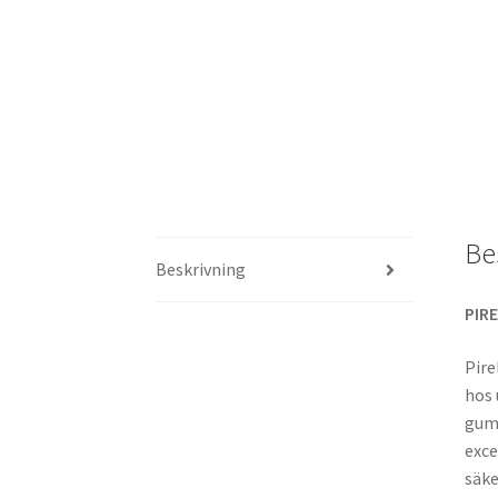
Be
Beskrivning
PIR
Pire
hos 
gumm
exce
säke