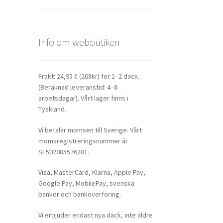
Info om webbutiken
Frakt: 24,95 € (268kr) för 1–2 däck.
(Beräknad leveranstid: 4–8
arbetsdagar). Vårt lager finns i
Tyskland.
Vi betalar momsen till Sverige. Vårt
momsregistreringsnummer är
SE502085576201.
Visa, MasterCard, Klarna, Apple Pay,
Google Pay, MobilePay, svenska
banker och banköverföring.
Vi erbjuder endast nya däck, inte äldre