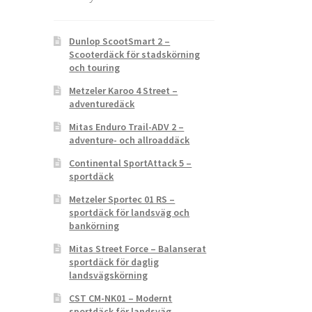
Dunlop ScootSmart 2 –
Scooterdäck för stadskörning
och touring
Metzeler Karoo 4 Street –
adventuredäck
Mitas Enduro Trail-ADV 2 –
adventure- och allroaddäck
Continental SportAttack 5 –
sportdäck
Metzeler Sportec 01 RS –
sportdäck för landsväg och
bankörning
Mitas Street Force – Balanserat
sportdäck för daglig
landsvägskörning
CST CM-NK01 – Modernt
sportdäck för landsväg