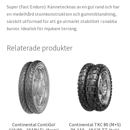
Super (Fast Enduro): Kännetecknas av en gul rand och har
en medelhård stomkonstruktion och gummiblandning,
särskilt utformad för att ge utmärkt stabilitet i snabba
kurvor. Idealisk för mjukare terräng.
Relaterade produkter
Continental ContiGo!
Continental TKC 80 (M+S)
110/80 – 18 58V TL (fram)
Rf. 3.50 – 18 62S TT (bak)