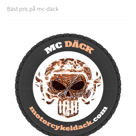
Bäst pris på mc-däck