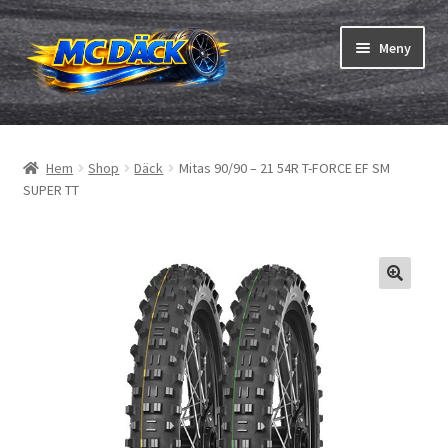
Hoppa
Hoppa
Meny
till
till
navigering
innehåll
Expand
Däck
underm
Hem
Shop
Däck
Mitas 90/90 – 21 54R T-FORCE EF SM
Expand
Slangar & fälgband
SUPER TT
underm
Beställning
Expand
Däck ABC
underm
Däcktest
Expand
Märken
underm
Om oss