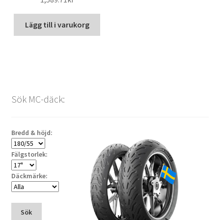
Lägg till i varukorg
Sök MC-däck:
Bredd & höjd:
Fälgstorlek:
Däckmärke:
Sök