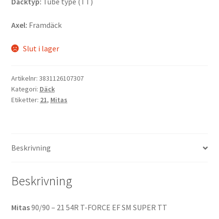
Däcktyp:
Tube type (TT)
Axel:
Framdäck
Slut i lager
Artikelnr:
3831126107307
Kategori:
Däck
Etiketter:
21
,
Mitas
Beskrivning
Beskrivning
Mitas
90/90 – 21 54R T-FORCE EF SM SUPER TT