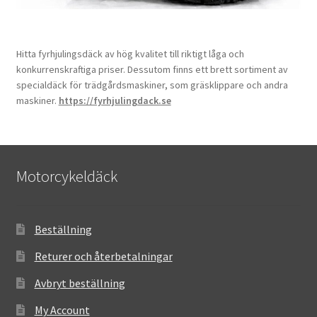
Hitta fyrhjulingsdäck av hög kvalitet till riktigt låga och
konkurrenskraftiga priser. Dessutom finns ett brett sortiment av
specialdäck för trädgårdsmaskiner, som gräsklippare och andra
maskiner.
https://fyrhjulingdack.se
Motorcykeldäck
Beställning
Returer och återbetalningar
Avbryt beställning
My Account