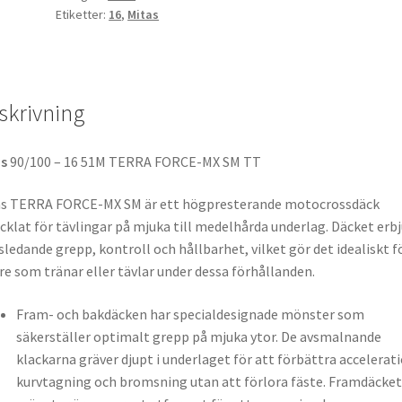
Etiketter:
16
,
Mitas
skrivning
as
90/100 – 16 51M TERRA FORCE-MX SM TT
as TERRA FORCE-MX SM är ett högpresterande motocrossdäck
cklat för tävlingar på mjuka till medelhårda underlag. Däcket erb
sledande grepp, kontroll och hållbarhet, vilket gör det idealiskt f
re som tränar eller tävlar under dessa förhållanden.
Fram- och bakdäcken har specialdesignade mönster som
säkerställer optimalt grepp på mjuka ytor. De avsmalnande
klackarna gräver djupt i underlaget för att förbättra accelerati
kurvtagning och bromsning utan att förlora fäste. Framdäcket