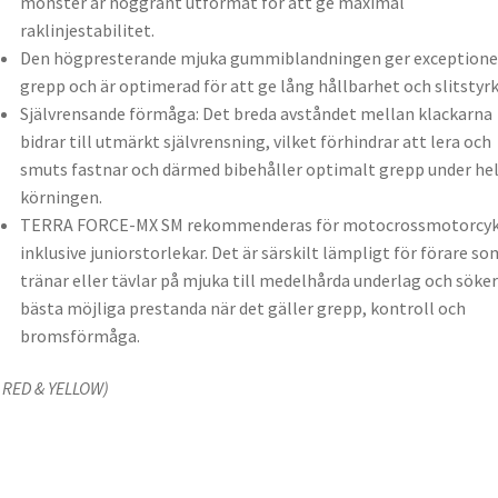
mönster är noggrant utformat för att ge maximal
raklinjestabilitet.
Den högpresterande mjuka gummiblandningen ger exceptione
grepp och är optimerad för att ge lång hållbarhet och slitstyrk
Självrensande förmåga: Det breda avståndet mellan klackarna
bidrar till utmärkt självrensning, vilket förhindrar att lera och
smuts fastnar och därmed bibehåller optimalt grepp under he
körningen.
TERRA FORCE-MX SM rekommenderas för motocrossmotorcykl
inklusive juniorstorlekar. Det är särskilt lämpligt för förare so
tränar eller tävlar på mjuka till medelhårda underlag och söker
bästa möjliga prestanda när det gäller grepp, kontroll och
bromsförmåga.
 RED & YELLOW)