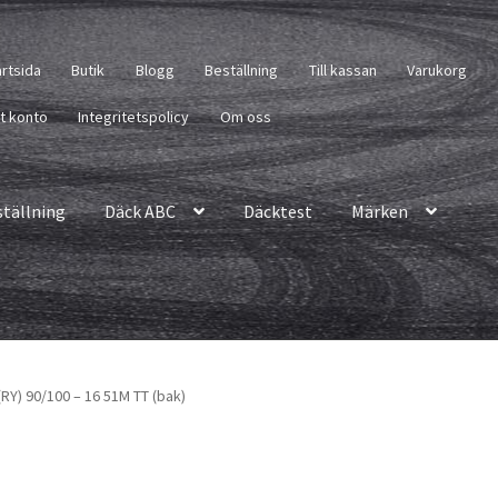
artsida
Butik
Blogg
Beställning
Till kassan
Varukorg
tt konto
Integritetspolicy
Om oss
ställning
Däck ABC
Däcktest
Märken
RY) 90/100 – 16 51M TT (bak)