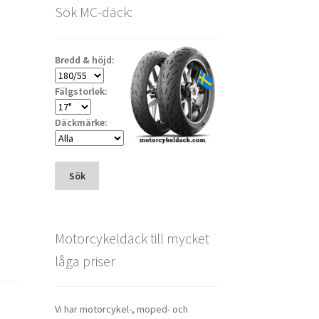
Sök MC-däck:
Bredd & höjd:
Fälgstorlek:
Däckmärke:
Sök
Motorcykeldäck till mycket
låga priser
Vi har motorcykel-, moped- och