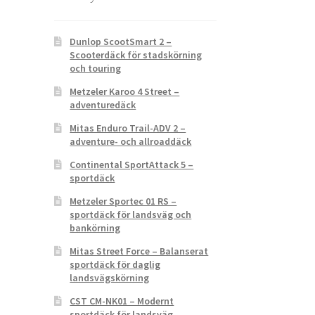
Dunlop ScootSmart 2 –
Scooterdäck för stadskörning
och touring
Metzeler Karoo 4 Street –
adventuredäck
Mitas Enduro Trail-ADV 2 –
adventure- och allroaddäck
Continental SportAttack 5 –
sportdäck
Metzeler Sportec 01 RS –
sportdäck för landsväg och
bankörning
Mitas Street Force – Balanserat
sportdäck för daglig
landsvägskörning
CST CM-NK01 – Modernt
sportdäck för landsväg