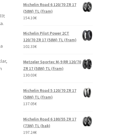
Michelin Road 6 120/70 ZR 17
(58W) TL (fram)
llt
154.10
€
a.
Michelin Pilot Power 2CT
120/70 ZR 17 (58W) TL (fram)
la
102.33
€
ar,
Metzeler Sportec M-9 RR 120/70
m
ZR 17 (58W) TL (fram)
130.03
€
Michelin Road 5 120/70 ZR 17
(58W) TL (fram)
137.05
€
Michelin Road 6 180/55 ZR 17
(73W) TL (bak)
197.24
€