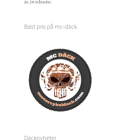
än 24 månader.
Bäst pris på mc-däck
Däcknyheter