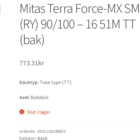
Mitas Terra Force-MX SM
(RY) 90/100 – 16 51M TT
(bak)
773.31kr
Däcktyp:
Tube type (TT)
Axel:
Bakdäck
Slut i lager
Artikelnr:
3831126106652
Kategori:
Däck