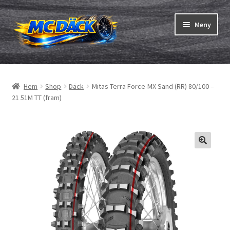
Hoppa
Hoppa
Meny
till
till
navigering
innehåll
Expand
Däck
underm
Hem
Shop
Däck
Mitas Terra Force-MX Sand (RR) 80/100 –
Expand
Slangar & fälgband
21 51M TT (fram)
underm
Beställning
Expand
Däck ABC
underm
Däcktest
Expand
Märken
underm
Om oss