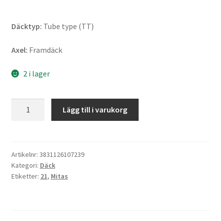
Däcktyp:
Tube type (TT)
Axel:
Framdäck
2 i lager
Mitas
Lägg till i varukorg
Terra
Force-
MX
Sand
Artikelnr:
3831126107239
Kategori:
Däck
(RR)
Etiketter:
21
,
Mitas
80/100
-
21
51M