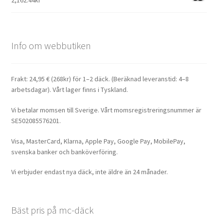
2,162.44kr
Info om webbutiken
Frakt: 24,95 € (268kr) för 1–2 däck. (Beräknad leveranstid: 4–8
arbetsdagar). Vårt lager finns i Tyskland.
Vi betalar momsen till Sverige. Vårt momsregistreringsnummer är
SE502085576201.
Visa, MasterCard, Klarna, Apple Pay, Google Pay, MobilePay,
svenska banker och banköverföring.
Vi erbjuder endast nya däck, inte äldre än 24 månader.
Bäst pris på mc-däck