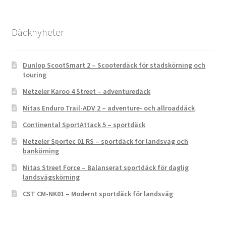
Däcknyheter
Dunlop ScootSmart 2 – Scooterdäck för stadskörning och
touring
Metzeler Karoo 4 Street – adventuredäck
Mitas Enduro Trail-ADV 2 – adventure- och allroaddäck
Continental SportAttack 5 – sportdäck
Metzeler Sportec 01 RS – sportdäck för landsväg och
bankörning
Mitas Street Force – Balanserat sportdäck för daglig
landsvägskörning
CST CM-NK01 – Modernt sportdäck för landsväg