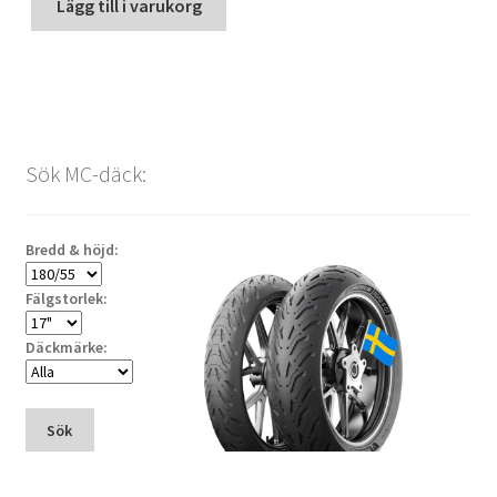
Lägg till i varukorg
Sök MC-däck:
Bredd & höjd:
Fälgstorlek:
Däckmärke:
Sök