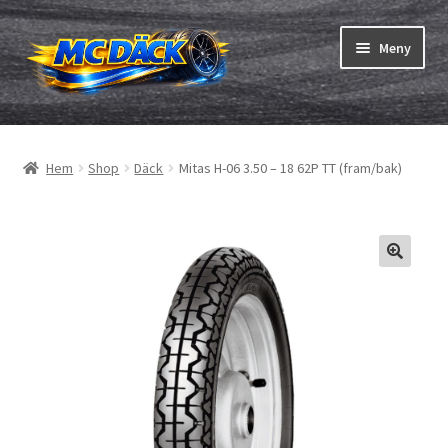
Hoppa
Hoppa
Meny
till
till
navigering
innehåll
Expand
Däck
underm
Hem
Shop
Däck
Mitas H-06 3.50 – 18 62P TT (fram/bak)
Expand
Slangar & fälgband
underm
Beställning
Expand
Däck ABC
underm
Däcktest
Expand
Märken
underm
Om oss