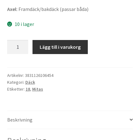
Axel:
Framdäck/bakdäck (passar båda)
10 i lager
Mitas
Lägg till i varukorg
H-
06
3.50
-
Artikelnr:
3831126106454
Kategori:
Däck
18
Etiketter:
18
,
Mitas
62P
TT
(fram/bak)
mängd
Beskrivning