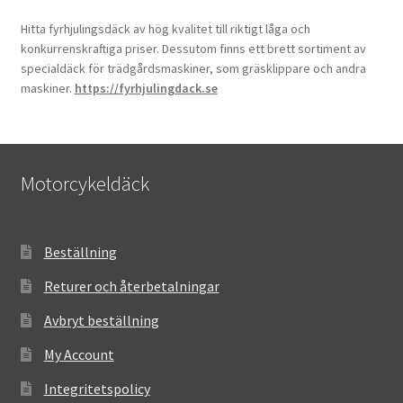
Hitta fyrhjulingsdäck av hög kvalitet till riktigt låga och
konkurrenskraftiga priser. Dessutom finns ett brett sortiment av
specialdäck för trädgårdsmaskiner, som gräsklippare och andra
maskiner.
https://fyrhjulingdack.se
Motorcykeldäck
Beställning
Returer och återbetalningar
Avbryt beställning
My Account
Integritetspolicy