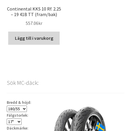
Continental KKS 10 Rf. 2.25
– 19 41B TT (fram/bak)
557.06kr
Lägg till i varukorg
Sök MC-däck:
Bredd & höjd:
Fälgstorlek:
Däckmärke: