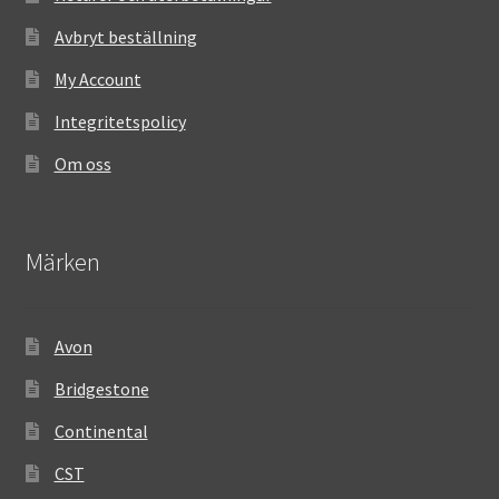
Avbryt beställning
My Account
Integritetspolicy
Om oss
Märken
Avon
Bridgestone
Continental
CST