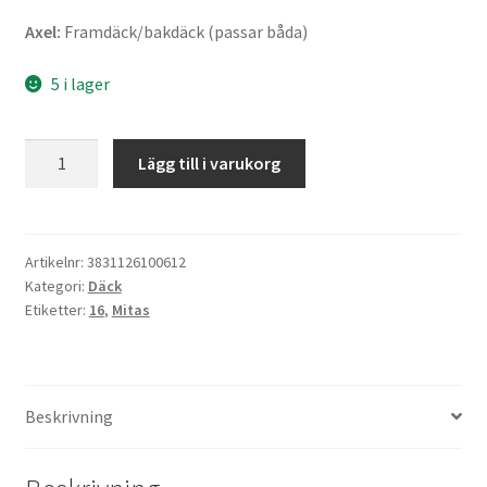
Axel:
Framdäck/bakdäck (passar båda)
5 i lager
Mitas
Lägg till i varukorg
MC
2
3.25
-
Artikelnr:
3831126100612
Kategori:
Däck
16
Etiketter:
16
,
Mitas
54J
TL
(fram/bak)
mängd
Beskrivning