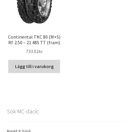
Continental TKC 80 (M+S)
Rf. 2.50 – 21 48S TT (fram)
733.02kr
Lägg till i varukorg
Sök MC-däck:
Bredd & höjd: