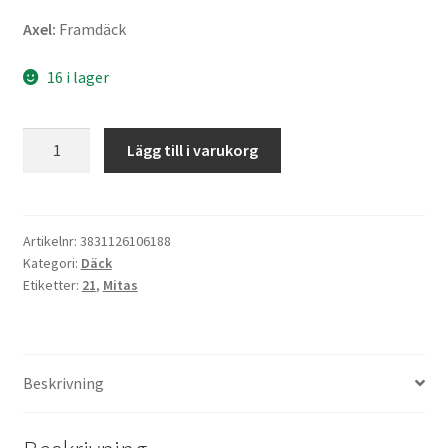
Axel:
Framdäck
16 i lager
Mitas
Lägg till i varukorg
2.75
-
21
45S
Artikelnr:
3831126106188
Kategori:
Däck
E-
Etiketter:
21
,
Mitas
05
TT
M+S
(fram)
Beskrivning
mängd