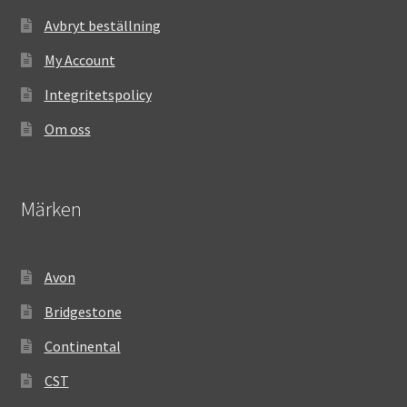
Avbryt beställning
My Account
Integritetspolicy
Om oss
Märken
Avon
Bridgestone
Continental
CST