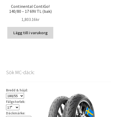
Continental ContiGo!
140/80 – 17 69V TL (bak)
1,803.16kr
Lägg till i varukorg
Sök MC-däck:
Bredd & höjd:
Fälgstorlek:
Däckmärke: