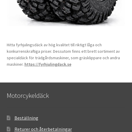
Hitta fyrhjulingsdäck av hög kvalitet till riktigt låga och
konkurrenskraftiga priser. Dessutom finns ett brett sortiment av
specialdäck för trädgårdsmaskiner, som gräsklippare och andra
maskiner.
https://fyrhjulingdack.se
Motorcykeldäck
Beställning
Returer och återbetalningar