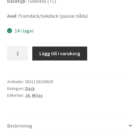
Däcktyp:
Tubeless (TL)
Axel:
Framdäck/bakdäck (passar båda)
14 i lager
Mitas
Lägg till i varukorg
MC
2
WW
2.50
Artikelnr:
3831126100629
Kategori:
Däck
-
Etiketter:
16
,
Mitas
16
42J
TL
(fram/bak)
Beskrivning
mängd