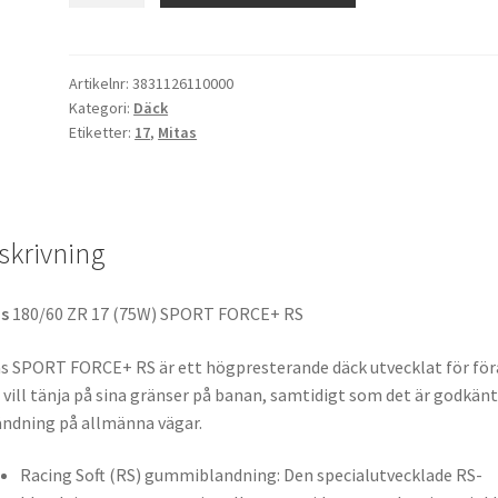
ZR
17
(75W)
Artikelnr:
3831126110000
Kategori:
Däck
SPORT
Etiketter:
17
,
Mitas
FORCE+
RS
TL
(bak)
skrivning
mängd
as
180/60 ZR 17 (75W) SPORT FORCE+ RS
s SPORT FORCE+ RS är ett högpresterande däck utvecklat för för
vill tänja på sina gränser på banan, samtidigt som det är godkänt
ndning på allmänna vägar.
Racing Soft (RS) gummiblandning: Den specialutvecklade RS-