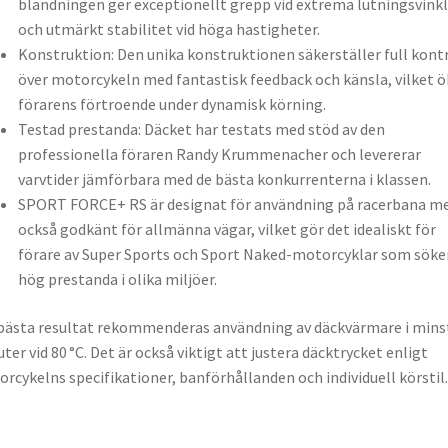
blandningen ger exceptionellt grepp vid extrema lutningsvinkl
och utmärkt stabilitet vid höga hastigheter.
Konstruktion: Den unika konstruktionen säkerställer full kontr
över motorcykeln med fantastisk feedback och känsla, vilket ö
förarens förtroende under dynamisk körning.
Testad prestanda: Däcket har testats med stöd av den
professionella föraren Randy Krummenacher och levererar
varvtider jämförbara med de bästa konkurrenterna i klassen.
SPORT FORCE+ RS är designat för användning på racerbana me
också godkänt för allmänna vägar, vilket gör det idealiskt för
förare av Super Sports och Sport Naked-motorcyklar som söke
hög prestanda i olika miljöer.
bästa resultat rekommenderas användning av däckvärmare i mins
ter vid 80 °C. Det är också viktigt att justera däcktrycket enligt
rcykelns specifikationer, banförhållanden och individuell körstil.