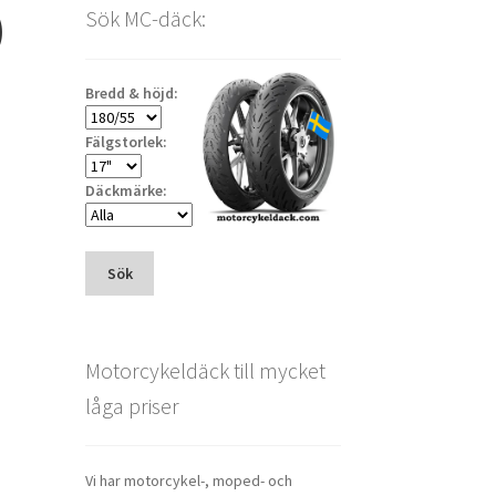
)
Sök MC-däck:
Bredd & höjd:
Fälgstorlek:
Däckmärke:
Sök
Motorcykeldäck till mycket
låga priser
Vi har motorcykel-, moped- och