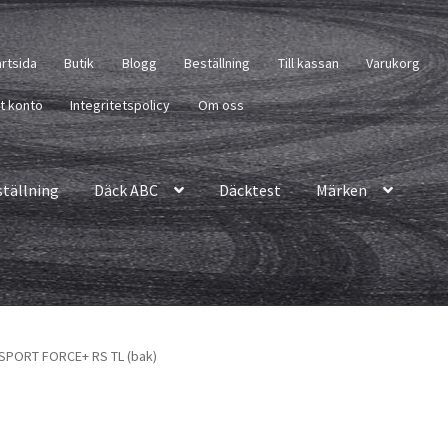
artsida
Butik
Blogg
Beställning
Till kassan
Varukorg
tt konto
Integritetspolicy
Om oss
ställning
Däck ABC
Däcktest
Märken
 SPORT FORCE+ RS TL (bak)