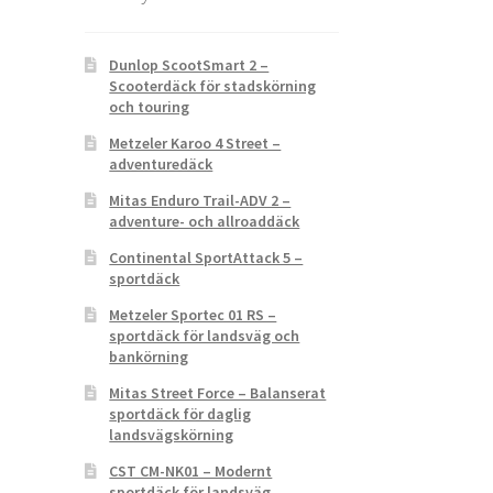
Dunlop ScootSmart 2 –
Scooterdäck för stadskörning
och touring
Metzeler Karoo 4 Street –
adventuredäck
Mitas Enduro Trail-ADV 2 –
adventure- och allroaddäck
Continental SportAttack 5 –
sportdäck
Metzeler Sportec 01 RS –
sportdäck för landsväg och
bankörning
Mitas Street Force – Balanserat
sportdäck för daglig
landsvägskörning
CST CM-NK01 – Modernt
sportdäck för landsväg