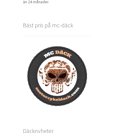
än 24 månader.
Bäst pris på mc-däck
Däcknyheter