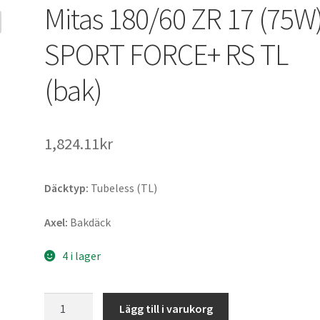
Mitas 180/60 ZR 17 (75W
SPORT FORCE+ RS TL
(bak)
1,824.11kr
Däcktyp:
Tubeless (TL)
Axel:
Bakdäck
4 i lager
Mitas
Lägg till i varukorg
180/60