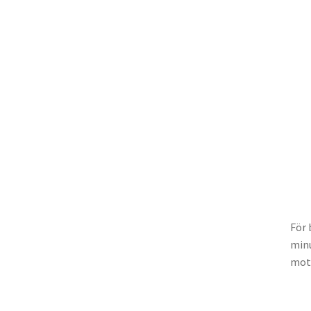
För 
minu
moto