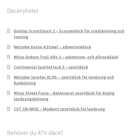
Däcknyheter
Dunlop ScootSmart 2 – Scooterdäck för stadskörning och
touring
Metzeler Karoo 4 Street – adventuredäck
Mitas Enduro Trail-ADV 2 – adventure- och allroaddäck
Continental SportAttack 5 – sportdäck
Metzeler Sportec 01 RS – sportdäck för landsväg och
bankörning
Mitas Street Force – Balanserat sportdäck för daglig
landsvägskörning
CST CM-NK01 – Modernt sportdäck för landsväg
Behöver du ATV-däck?