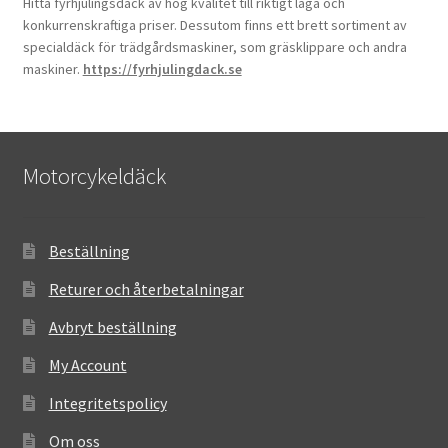
Hitta fyrhjulingsdäck av hög kvalitet till riktigt låga och
konkurrenskraftiga priser. Dessutom finns ett brett sortiment av
specialdäck för trädgårdsmaskiner, som gräsklippare och andra
maskiner.
https://fyrhjulingdack.se
Motorcykeldäck
Beställning
Returer och återbetalningar
Avbryt beställning
My Account
Integritetspolicy
Om oss