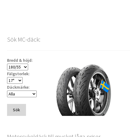
Sök MC-däck:
Bredd & höjd:
Fälgstorlek:
Däckmärke:
Sök
Motorcykeldäck till mycket låga priser