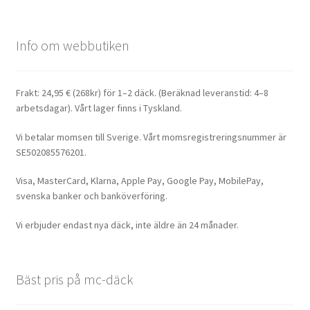
Info om webbutiken
Frakt: 24,95 € (268kr) för 1–2 däck. (Beräknad leveranstid: 4–8
arbetsdagar). Vårt lager finns i Tyskland.
Vi betalar momsen till Sverige. Vårt momsregistreringsnummer är
SE502085576201.
Visa, MasterCard, Klarna, Apple Pay, Google Pay, MobilePay,
svenska banker och banköverföring.
Vi erbjuder endast nya däck, inte äldre än 24 månader.
Bäst pris på mc-däck