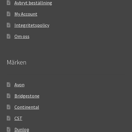
Avbryt beställning
My Account
Integritetspolicy
Om oss
Märken
Avon
Bridgestone
Continental
CST
Dunlop