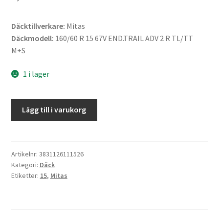
Däcktillverkare:
Mitas
Däckmodell:
160/60 R 15 67V END.TRAIL ADV 2 R TL/TT
M+S
1 i lager
Mitas
Lägg till i varukorg
160/60
R
15
67V
Artikelnr:
3831126111526
Kategori:
Däck
END.TRAIL
Etiketter:
15
,
Mitas
ADV
2
TL/TT
M+S