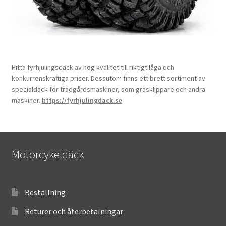
Hitta fyrhjulingsdäck av hög kvalitet till riktigt låga och
konkurrenskraftiga priser. Dessutom finns ett brett sortiment av
specialdäck för trädgårdsmaskiner, som gräsklippare och andra
maskiner.
https://fyrhjulingdack.se
Motorcykeldäck
Beställning
Returer och återbetalningar