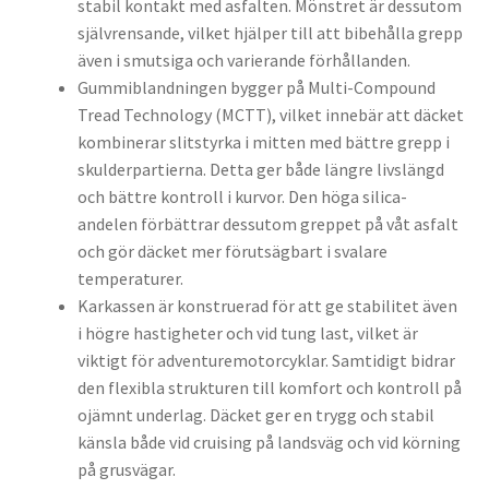
stabil kontakt med asfalten. Mönstret är dessutom
självrensande, vilket hjälper till att bibehålla grepp
även i smutsiga och varierande förhållanden.
Gummiblandningen bygger på Multi-Compound
Tread Technology (MCTT), vilket innebär att däcket
kombinerar slitstyrka i mitten med bättre grepp i
skulderpartierna. Detta ger både längre livslängd
och bättre kontroll i kurvor. Den höga silica-
andelen förbättrar dessutom greppet på våt asfalt
och gör däcket mer förutsägbart i svalare
temperaturer.
Karkassen är konstruerad för att ge stabilitet även
i högre hastigheter och vid tung last, vilket är
viktigt för adventuremotorcyklar. Samtidigt bidrar
den flexibla strukturen till komfort och kontroll på
ojämnt underlag. Däcket ger en trygg och stabil
känsla både vid cruising på landsväg och vid körning
på grusvägar.