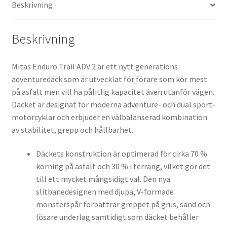
Beskrivning
(bak)
mängd
Beskrivning
Mitas Enduro Trail ADV 2 är ett nytt generations
adventuredäck som är utvecklat för förare som kör mest
på asfalt men vill ha pålitlig kapacitet även utanför vägen.
Däcket är designat för moderna adventure- och dual sport-
motorcyklar och erbjuder en välbalanserad kombination
av stabilitet, grepp och hållbarhet.
Däckets konstruktion är optimerad för cirka 70 %
körning på asfalt och 30 % i terräng, vilket gör det
till ett mycket mångsidigt val. Den nya
slitbanedesignen med djupa, V-formade
mönsterspår förbättrar greppet på grus, sand och
lösare underlag samtidigt som däcket behåller