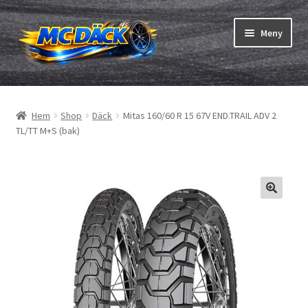
Hoppa
Hoppa
Meny
till
till
navigering
innehåll
Expand
Däck
underm
Hem
Shop
Däck
Mitas 160/60 R 15 67V END.TRAIL ADV 2
Expand
Slangar & fälgband
TL/TT M+S (bak)
underm
Beställning
Expand
Däck ABC
underm
Däcktest
Expand
Märken
underm
Om oss