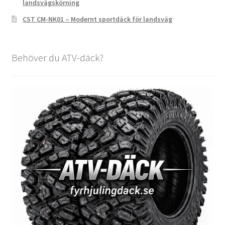
landsvägskörning
CST CM-NK01 – Modernt sportdäck för landsväg
Behöver du ATV-däck?