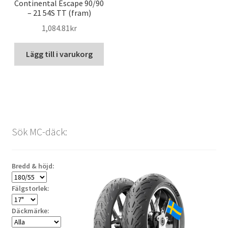
Continental Escape 90/90
– 21 54S TT (fram)
1,084.81kr
Lägg till i varukorg
Sök MC-däck:
Bredd & höjd:
Fälgstorlek:
Däckmärke: