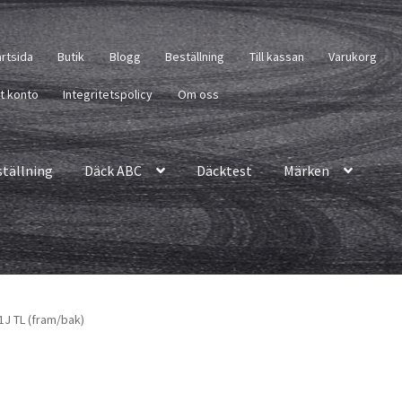
artsida
Butik
Blogg
Beställning
Till kassan
Varukorg
tt konto
Integritetspolicy
Om oss
ställning
Däck ABC
Däcktest
Märken
1J TL (fram/bak)