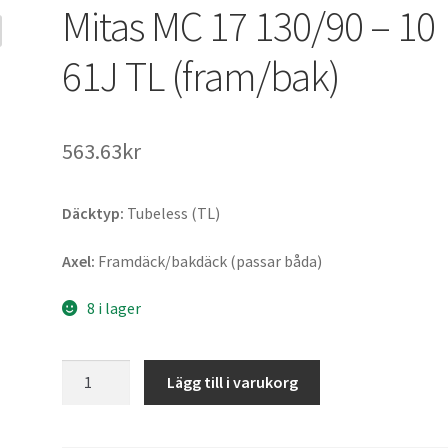
Mitas MC 17 130/90 – 10
61J TL (fram/bak)
563.63kr
Däcktyp:
Tubeless (TL)
Axel:
Framdäck/bakdäck (passar båda)
8 i lager
Mitas
Lägg till i varukorg
MC
17
130/90