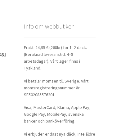
Info om webbutiken
Frakt: 24,95 € (268kr) för 1–2 däck.
(Beräknad leveranstid: 4–8
46J
arbetsdagar). Vårt lager finns i
Tyskland.
Vi betalar momsen till Sverige. Vårt
momsregistreringsnummer är
SE502085576201.
Visa, MasterCard, Klarna, Apple Pay,
Google Pay, MobilePay, svenska
banker och banköverföring.
Vi erbjuder endast nya däck, inte äldre