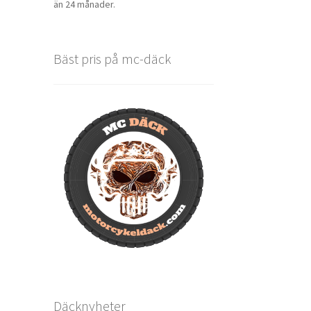
än 24 månader.
Bäst pris på mc-däck
Däcknyheter