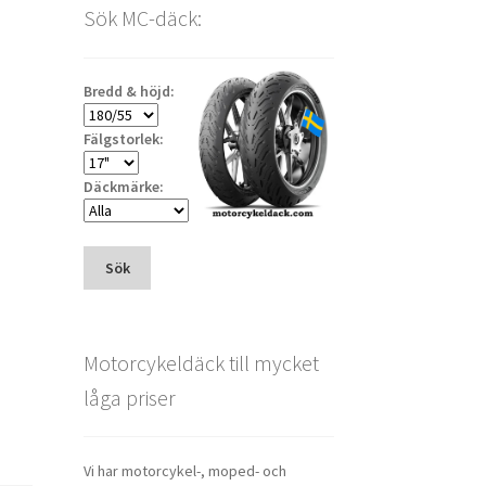
Sök MC-däck:
Bredd & höjd:
Fälgstorlek:
Däckmärke:
Sök
Motorcykeldäck till mycket
låga priser
Vi har motorcykel-, moped- och