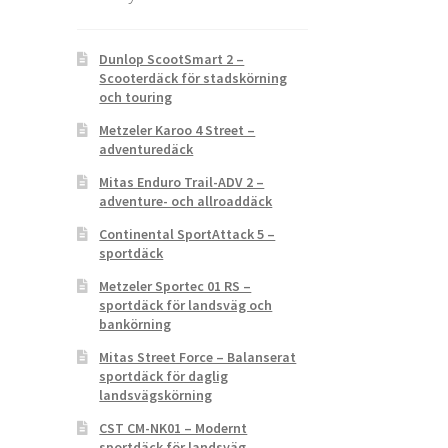
Dunlop ScootSmart 2 –
Scooterdäck för stadskörning
och touring
Metzeler Karoo 4 Street –
adventuredäck
Mitas Enduro Trail-ADV 2 –
adventure- och allroaddäck
Continental SportAttack 5 –
sportdäck
Metzeler Sportec 01 RS –
sportdäck för landsväg och
bankörning
Mitas Street Force – Balanserat
sportdäck för daglig
landsvägskörning
CST CM-NK01 – Modernt
sportdäck för landsväg