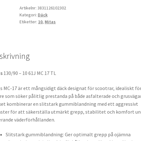
-
Artikelnr:
3831126102302
Kategori:
Däck
10
Etiketter:
10
,
Mitas
61J
TL
(fram/bak)
mängd
skrivning
as
130/90 – 10 61J MC 17 TL
s MC-17 är ett mångsidigt däck designat för scootrar, idealiskt fö
re som söker pålitlig prestanda på både asfalterade och grusvägar
et kombinerar en slitstark gummiblandning med ett aggressivt
ter för att säkerställa utmärkt grepp, stabilitet och komfort un
erande väderförhållanden.
Slitstark gummiblandning: Ger optimalt grepp på ojämna