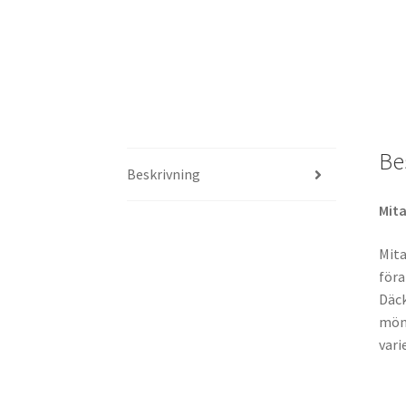
Be
Beskrivning
Mit
Mita
föra
Däck
möns
vari