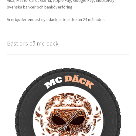
Visa, MasterCard, Klarna, Apple Pay, Google Pay, MobilePay,
svenska banker och banköverföring.
Vi erbjuder endast nya däck, inte äldre än 24 månader.
Bäst pris på mc-däck