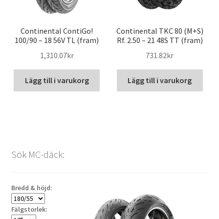
Continental ContiGo!
Continental TKC 80 (M+S)
100/90 – 18 56V TL (fram)
Rf. 2.50 – 21 48S TT (fram)
1,310.07kr
731.82kr
Lägg till i varukorg
Lägg till i varukorg
Sök MC-däck:
Bredd & höjd:
Fälgstorlek: