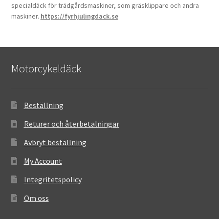
specialdäck för trädgårdsmaskiner, som gräsklippare och andra
maskiner.
https://fyrhjulingdack.se
Motorcykeldäck
Beställning
Returer och återbetalningar
Avbryt beställning
My Account
Integritetspolicy
Om oss