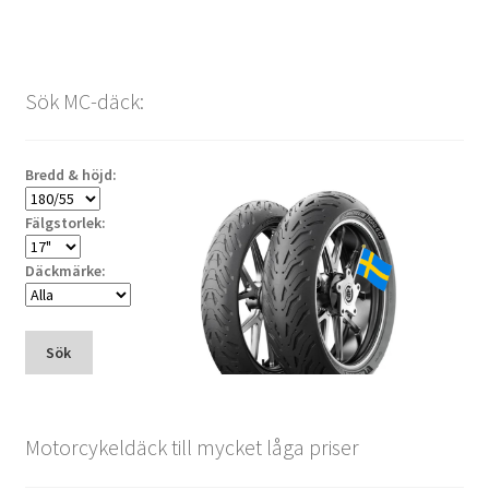
Sök MC-däck:
Bredd & höjd:
Fälgstorlek:
Däckmärke:
Sök
Motorcykeldäck till mycket låga priser