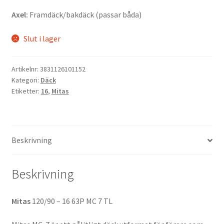
Axel:
Framdäck/bakdäck (passar båda)
Slut i lager
Artikelnr:
3831126101152
Kategori:
Däck
Etiketter:
16
,
Mitas
Beskrivning
Beskrivning
Mitas
120/90 – 16 63P MC 7 TL