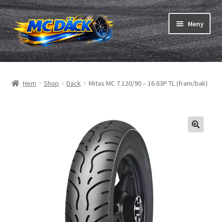
Hoppa
Hoppa
Meny
till
till
navigering
innehåll
Expand
Däck
underm
Hem
Shop
Däck
Mitas MC 7 120/90 – 16 63P TL (fram/bak)
Expand
Slangar & fälgband
underm
Beställning
Expand
Däck ABC
underm
Däcktest
Expand
Märken
underm
Om oss