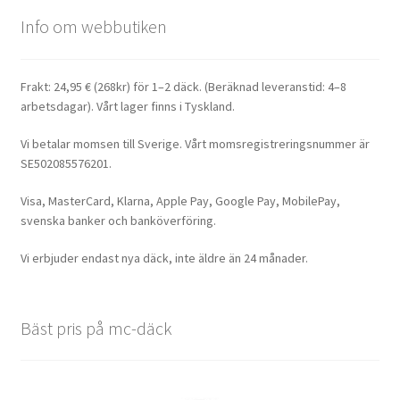
Info om webbutiken
Frakt: 24,95 € (268kr) för 1–2 däck. (Beräknad leveranstid: 4–8
arbetsdagar). Vårt lager finns i Tyskland.
Vi betalar momsen till Sverige. Vårt momsregistreringsnummer är
SE502085576201.
Visa, MasterCard, Klarna, Apple Pay, Google Pay, MobilePay,
svenska banker och banköverföring.
Vi erbjuder endast nya däck, inte äldre än 24 månader.
Bäst pris på mc-däck