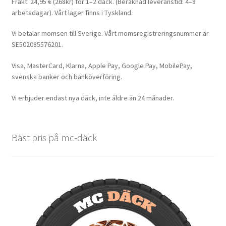
Frakt: 24,95 € (268kr) för 1–2 däck. (Beräknad leveranstid: 4–8
arbetsdagar). Vårt lager finns i Tyskland.
Vi betalar momsen till Sverige. Vårt momsregistreringsnummer är
SE502085576201.
Visa, MasterCard, Klarna, Apple Pay, Google Pay, MobilePay,
svenska banker och banköverföring.
Vi erbjuder endast nya däck, inte äldre än 24 månader.
Bäst pris på mc-däck