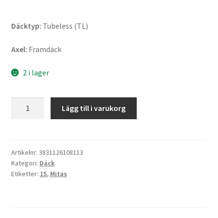
Däcktyp:
Tubeless (TL)
Axel:
Framdäck
2 i lager
Mitas
Lägg till i varukorg
Touring
Force
120/70
R
Artikelnr:
3831126108113
Kategori:
Däck
15
Etiketter:
15
,
Mitas
56H
TL
(fram)
mängd