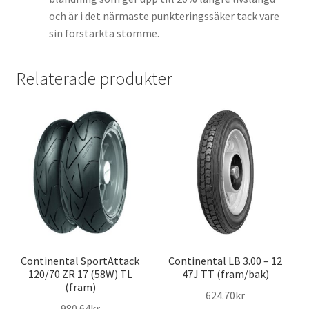
och är i det närmaste punkteringssäker tack vare
sin förstärkta stomme.
Relaterade produkter
Continental SportAttack
Continental LB 3.00 – 12
120/70 ZR 17 (58W) TL
47J TT (fram/bak)
(fram)
624.70kr
980.64kr