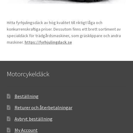
Hitta fyrhjulingsdäck av hög kvalitet till riktigt låga och
konkurrenskraftiga priser. Dessutom finns ett brett sortiment av
specialdäck för trädgårdsmaskiner, som gräsklippare och andra
maskiner.
https://fyrhjulingdack.se
Motorcykeldäck
Beställning
Returer och återbetalningar
Avbryt beställning
My Account