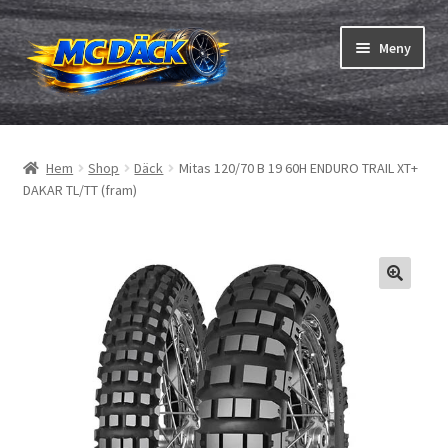
Hoppa
Hoppa
Meny
till
till
navigering
innehåll
Expand
Däck
underm
Hem
Shop
Däck
Mitas 120/70 B 19 60H ENDURO TRAIL XT+
Expand
Slangar & fälgband
DAKAR TL/TT (fram)
underm
Beställning
Expand
Däck ABC
underm
Däcktest
Expand
Märken
underm
Om oss