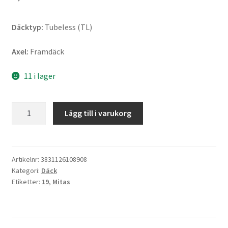
Däcktyp:
Tubeless (TL)
Axel:
Framdäck
11 i lager
Mitas
Lägg till i varukorg
120/70
B
19
60H
Artikelnr:
3831126108908
Kategori:
Däck
ENDURO
Etiketter:
19
,
Mitas
TRAIL
XT+
DAKAR
TL/TT