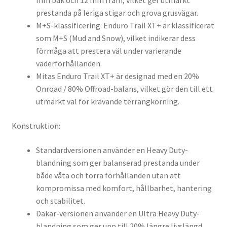
mm bak och 12 mm fram, vilket ger utmärkt
prestanda på leriga stigar och grova grusvägar.
M+S-klassificering: Enduro Trail XT+ är klassificerat
som M+S (Mud and Snow), vilket indikerar dess
förmåga att prestera väl under varierande
väderförhållanden.
Mitas Enduro Trail XT+ är designad med en 20%
Onroad / 80% Offroad-balans, vilket gör den till ett
utmärkt val för krävande terrängkörning.
Konstruktion:
Standardversionen använder en Heavy Duty-
blandning som ger balanserad prestanda under
både våta och torra förhållanden utan att
kompromissa med komfort, hållbarhet, hantering
och stabilitet.
Dakar-versionen använder en Ultra Heavy Duty-
blandning som ger upp till 20% längre livslängd