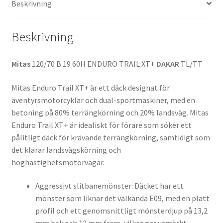
Beskrivning
(fram)
mängd
Beskrivning
Mitas
120/70 B 19 60H ENDURO TRAIL XT+
DAKAR
TL/TT
Mitas Enduro Trail XT+ är ett däck designat för
äventyrsmotorcyklar och dual-sportmaskiner, med en
betoning på 80% terrängkörning och 20% landsväg. Mitas
Enduro Trail XT+ är idealiskt för förare som söker ett
pålitligt däck för krävande terrängkörning, samtidigt som
det klarar landsvägskörning och
höghastighetsmotorvägar.
Aggressivt slitbanemönster: Däcket har ett
mönster som liknar det välkända E09, med en platt
profil och ett genomsnittligt mönsterdjup på 13,2