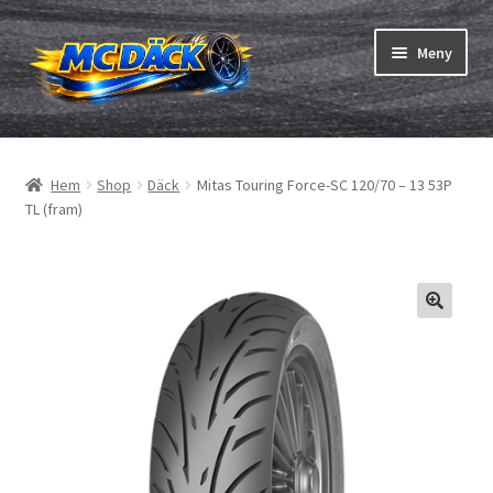
Hoppa
Hoppa
Meny
till
till
navigering
innehåll
Expand
Däck
underm
Hem
Shop
Däck
Mitas Touring Force-SC 120/70 – 13 53P
Expand
Slangar & fälgband
TL (fram)
underm
Beställning
Expand
Däck ABC
underm
Däcktest
Expand
Märken
underm
Om oss