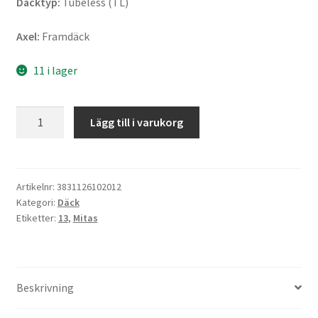
Däcktyp:
Tubeless (TL)
Axel:
Framdäck
11 i lager
Mitas
Lägg till i varukorg
Touring
Force-
SC
120/70
Artikelnr:
3831126102012
Kategori:
Däck
-
Etiketter:
13
,
Mitas
13
53P
TL
(fram)
Beskrivning
mängd