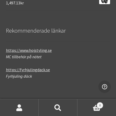
1,497.13kr
Rekommenderade länkar
https://www.hojstyling.se
MC tillbehör på nätet
https://fyrhjulingdack.se
Fyrhjuling däck
0
Sök
Sök
Not found