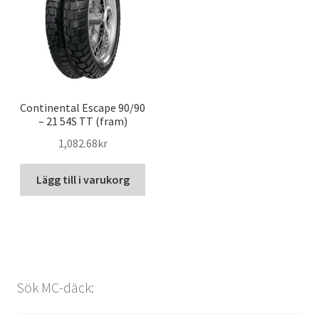
Continental Escape 90/90
– 21 54S TT (fram)
1,082.68kr
Lägg till i varukorg
Sök MC-däck: