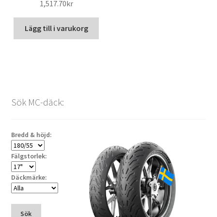
1,517.70kr
Lägg till i varukorg
Sök MC-däck:
Bredd & höjd:
Fälgstorlek:
Däckmärke:
Sök