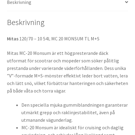
Beskrivning
(fram/bak)
mängd
Beskrivning
Mitas
120/70 – 10 54L MC 20 MONSUM TL M+S
Mitas MC-20 Monsum är ett högpresterande däck
utformat för scootrar och mopeder som söker pålitlig
prestanda under varierande väderförhållanden. Dess unika
”V”-formade M+S-mönster effektivt leder bort vatten, lera
och lätt snö, vilket förbättrar hanteringen och säkerheten
på både våta och torra vägar.
Den speciella mjuka gummiblandningen garanterar
utmärkt grepp och raklinjestabilitet, även på
utmanande vägunderlag.
MC-20 Monsum är idealiskt för cruising och daglig