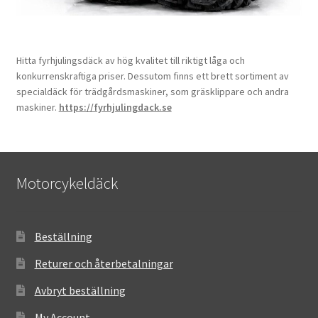
Hitta fyrhjulingsdäck av hög kvalitet till riktigt låga och
konkurrenskraftiga priser. Dessutom finns ett brett sortiment av
specialdäck för trädgårdsmaskiner, som gräsklippare och andra
maskiner.
https://fyrhjulingdack.se
Motorcykeldäck
Beställning
Returer och återbetalningar
Avbryt beställning
My Account