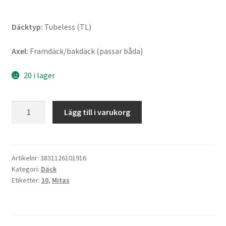
Däcktyp:
Tubeless (TL)
Axel:
Framdäck/bakdäck (passar båda)
20 i lager
Mitas
Lägg till i varukorg
MC
20
Monsum
M+S
Artikelnr:
3831126101916
Kategori:
Däck
120/70
Etiketter:
10
,
Mitas
-
10
54L
TL