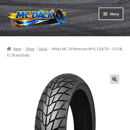
Hoppa
Hoppa
Meny
till
till
navigering
innehåll
Expand
Däck
underm
Hem
Shop
Däck
Mitas MC 20 Monsum M+S 120/70 – 10 54L
Expand
Slangar & fälgband
TL (fram/bak)
underm
Beställning
Expand
Däck ABC
underm
Däcktest
Expand
Märken
underm
Om oss