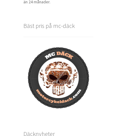
än 24 månader.
Bäst pris på mc-däck
Däcknyheter