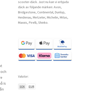
scooter-däck. Just nu kan vi erbjuda
däck av följande märken: Avon,
Bridgestone, Continental, Dunlop,
Heidenau, Metzeler, Michelin, Mitas,
Maxxis, Pirelli, Shinko.
at
 och
Valutor:
re
å is
SEK
EUR
rån