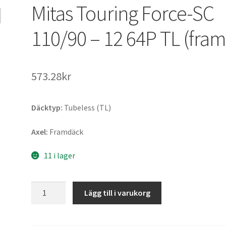
Mitas Touring Force-SC
110/90 – 12 64P TL (fram
573.28kr
Däcktyp:
Tubeless (TL)
Axel:
Framdäck
11 i lager
Mitas
Lägg till i varukorg
Touring
Force-
SC