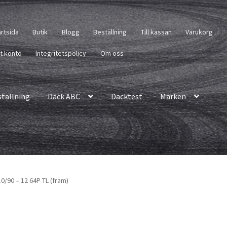
artsida
Butik
Blogg
Beställning
Till kassan
Varukorg
tt konto
Integritetspolicy
Om oss
ställning
Däck ABC
Däcktest
Märken
0/90 – 12 64P TL (fram)