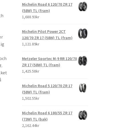
Michelin Road 6 120/70 ZR 17
(58W) TL (fram)
ch
1,688.93kr
Michelin Pilot Power 2CT
er
120/70 ZR 17 (58W) TL (fram)
lig
1,121.89kr
 och
Metzeler Sportec M-9 RR 120/70
ZR 17 (58W) TL (fram)
t.
1,425.58kr
lket
å
Michelin Road 5 120/70 ZR 17
(58W) TL (fram)
1,502.55kr
Michelin Road 6 180/55 ZR 17
(73W) TL (bak)
2,162.44kr