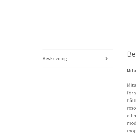
Be
Beskrivning
Mit
Mita
för 
håll
reso
elle
mode
mop