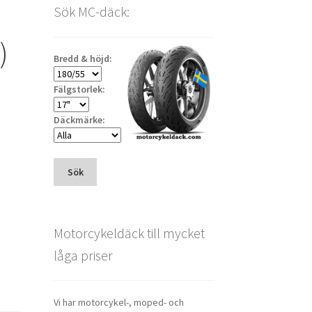
Sök MC-däck:
)
Bredd & höjd:
Fälgstorlek:
Däckmärke:
Sök
Motorcykeldäck till mycket
låga priser
Vi har motorcykel-, moped- och