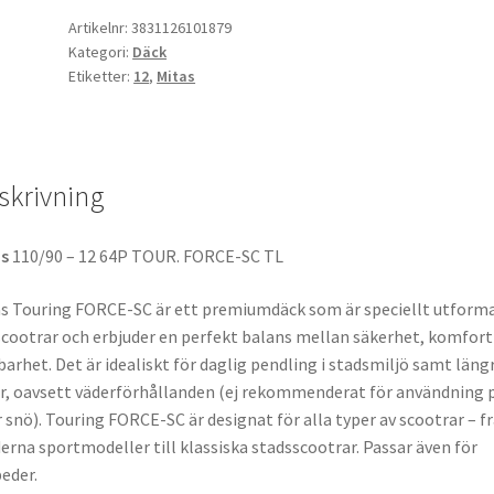
110/90
Artikelnr:
3831126101879
Kategori:
Däck
-
Etiketter:
12
,
Mitas
12
64P
TL
(fram)
skrivning
mängd
as
110/90 – 12 64P TOUR. FORCE-SC TL
s Touring FORCE-SC är ett premiumdäck som är speciellt utform
scootrar och erbjuder en perfekt balans mellan säkerhet, komfort
barhet. Det är idealiskt för daglig pendling i stadsmiljö samt läng
r, oavsett väderförhållanden (ej rekommenderat för användning p
r snö). Touring FORCE-SC är designat för alla typer av scootrar – f
rna sportmodeller till klassiska stadsscootrar. Passar även för
eder.