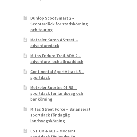
Dunlop ScootSmart 2 –
Scooterdäck för stadskörning
och touring
Metzeler Karoo 4 Street –
adventuredäck
Mitas Enduro Trail-ADV 2 –
adventure- och allroaddäck
Continental SportAttack 5 –
sportdäck
Metzeler Sportec 01 RS –
sportdäck för landsväg och
bankörning
Mitas Street Force – Balanserat
sportdäck för daglig
landsvägskörning
CST CM-NK01 – Modernt
sportdäck för landsväg