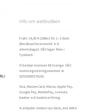
Info om webbutiken
Frakt: 24,95 € (268kr) för 1–2 däck.
(Beräknad leveranstid: 4–8
arbetsdagar). Vårt lager finns i
Tyskland.
Vi betalar momsen till Sverige. Vårt
momsregistreringsnummer är
46J
SE502085576201.
Visa, MasterCard, Klarna, Apple Pay,
Google Pay, MobilePay, svenska
banker och banköverföring.
Vi erbjuder endast nya däck, inte äldre