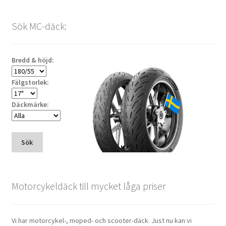
Sök MC-däck:
Bredd & höjd:
Fälgstorlek:
Däckmärke:
Sök
Motorcykeldäck till mycket låga priser
Vi har motorcykel-, moped- och scooter-däck. Just nu kan vi