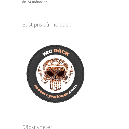
än 24 månader.
Bäst pris på mc-däck
Däcknyheter