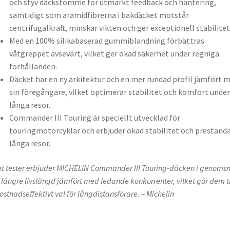
och styv däckstomme för utmärkt feedback och hantering,
samtidigt som aramidfibrerna i bakdäcket motstår
centrifugalkraft, minskar vikten och ger exceptionell stabilitet
Med en 100% silikabaserad gummiblandning förbättras
våtgreppet avsevärt, vilket ger ökad säkerhet under regniga
förhållanden.
Däcket har en ny arkitektur och en mer rundad profil jämfört 
sin föregångare, vilket optimerar stabilitet och komfort under
långa resor.
Commander III Touring är speciellt utvecklad för
touringmotorcyklar och erbjuder ökad stabilitet och prestanda
långa resor.
gt tester erbjuder MICHELIN Commander III Touring-däcken i genomsn
längre livslängd jämfört med ledande konkurrenter, vilket gör dem ti
kostnadseffektivt val för långdistansförare. – Michelin