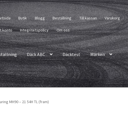
artsida
Butik
Blogg
Beställning
Till kassan
Varukorg
tt konto
Integritetspolicy
Om oss
ställning
Däck ABC
Däcktest
Märken
ring MH90 – 21 54H TL (fram)