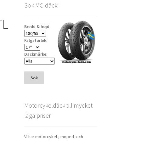
Sök MC-däck:
TL
Bredd & höjd:
Fälgstorlek:
Däckmärke:
Sök
Motorcykeldäck till mycket
låga priser
Vi har motorcykel-, moped- och