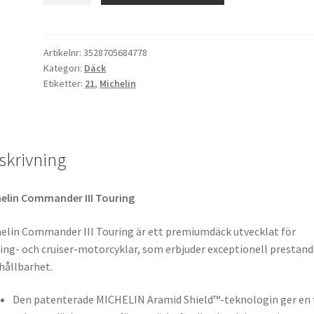
3
Touring
MH90
Artikelnr:
3528705684778
Kategori:
Däck
-
Etiketter:
21
,
Michelin
21
54H
TL
(fram)
skrivning
mängd
elin Commander III Touring
elin Commander III Touring är ett premiumdäck utvecklat för
ing- och cruiser-motorcyklar, som erbjuder exceptionell prestand
hållbarhet.
Den patenterade MICHELIN Aramid Shield™-teknologin ger en 