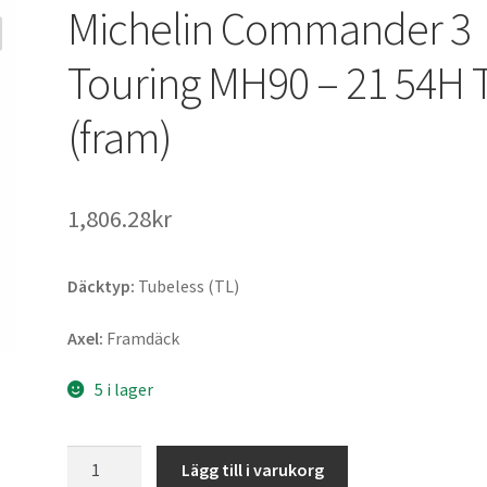
Michelin Commander 3
Touring MH90 – 21 54H 
(fram)
1,806.28kr
Däcktyp:
Tubeless (TL)
Axel:
Framdäck
5 i lager
Michelin
Lägg till i varukorg
Commander