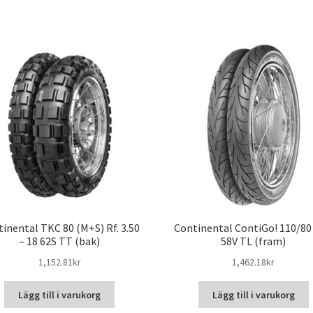
inental TKC 80 (M+S) Rf. 3.50
Continental ContiGo! 110/80 
– 18 62S TT (bak)
58V TL (fram)
1,152.81kr
1,462.18kr
Lägg till i varukorg
Lägg till i varukorg