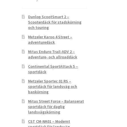
Dunlop ScootSmart 2 –
Scooterdäck för stadskörning
och touring
Metzeler Karoo 4 Street –
adventuredäck
Mitas Enduro Trail-ADV 2 –
adventure- och allroaddäck
Continental SportAttack 5 –
sportdäck
Metzeler Sportec 01 RS –
sportdäck för landsväg och
bankörning
Mitas Street Force – Balanserat
sportdäck för daglig
landsvägskörning
CST CM-NK01 – Modernt
sportdäck för landsväg