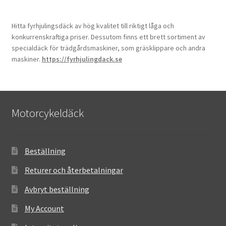
Hitta fyrhjulingsdäck av hög kvalitet till riktigt låga och
konkurrenskraftiga priser. Dessutom finns ett brett sortiment av
specialdäck för trädgårdsmaskiner, som gräsklippare och andra
maskiner.
https://fyrhjulingdack.se
Motorcykeldäck
Beställning
Returer och återbetalningar
Avbryt beställning
My Account