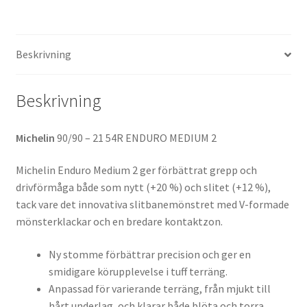
MEDIUM
2
(fram)
Beskrivning
mängd
Beskrivning
Michelin
90/90 – 21 54R ENDURO MEDIUM 2
Michelin Enduro Medium 2 ger förbättrat grepp och
drivförmåga både som nytt (+20 %) och slitet (+12 %),
tack vare det innovativa slitbanemönstret med V-formade
mönsterklackar och en bredare kontaktzon.
Ny stomme förbättrar precision och ger en
smidigare körupplevelse i tuff terräng.
Anpassad för varierande terräng, från mjukt till
hårt underlag, och klarar både blöta och torra