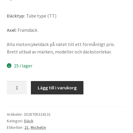
Däcktyp:
Tube type (TT)
Axel:
Framdäck
Alla motorcykeldäck på nätet till ett förmånligt pris.
Brett utbud av märken, modeller och däckstorlekar.
15 i lager
Michelin
Lägg till i varukorg
90/90
-
21
54R
Artikelnr:
3528705324131
Kategori:
Däck
TT
Etiketter:
21
,
Michelin
ENDURO