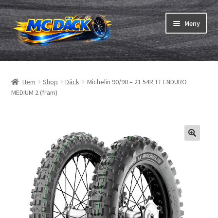
Hoppa
Hoppa
Meny
till
till
navigering
innehåll
Expand
Däck
underm
Hem
Shop
Däck
Michelin 90/90 – 21 54R TT ENDURO
Expand
Slangar & fälgband
MEDIUM 2 (fram)
underm
Beställning
Expand
Däck ABC
underm
Däcktest
Expand
Märken
underm
Om oss