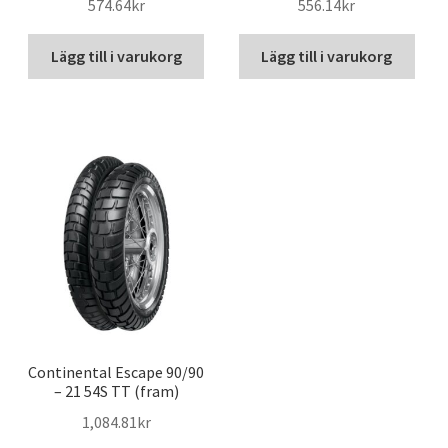
574.64kr
556.14kr
Lägg till i varukorg
Lägg till i varukorg
Continental Escape 90/90
– 21 54S TT (fram)
1,084.81kr