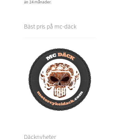
än 24 månader.
Bäst pris på mc-däck
Däcknyheter