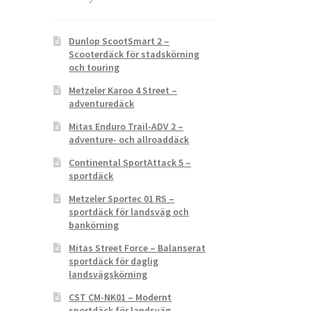
Dunlop ScootSmart 2 –
Scooterdäck för stadskörning
och touring
Metzeler Karoo 4 Street –
adventuredäck
Mitas Enduro Trail-ADV 2 –
adventure- och allroaddäck
Continental SportAttack 5 –
sportdäck
Metzeler Sportec 01 RS –
sportdäck för landsväg och
bankörning
Mitas Street Force – Balanserat
sportdäck för daglig
landsvägskörning
CST CM-NK01 – Modernt
sportdäck för landsväg