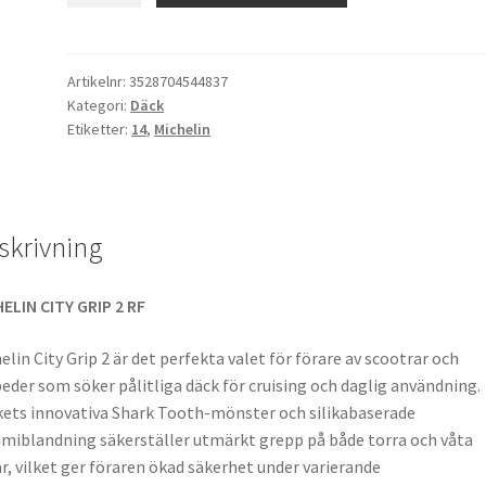
Grip
2
Rf.
Artikelnr:
3528704544837
Kategori:
Däck
(M+S)
Etiketter:
14
,
Michelin
90/90
-
14
52S
skrivning
TL
(fram/bak)
mängd
ELIN CITY GRIP 2 RF
elin City Grip 2 är det perfekta valet för förare av scootrar och
der som söker pålitliga däck för cruising och daglig användning.
ets innovativa Shark Tooth-mönster och silikabaserade
iblandning säkerställer utmärkt grepp på både torra och våta
r, vilket ger föraren ökad säkerhet under varierande