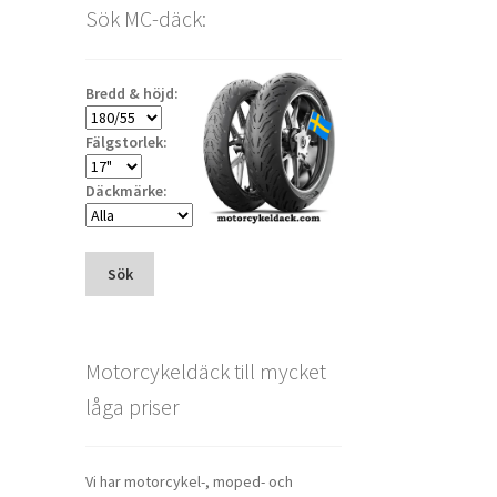
Sök MC-däck:
Bredd & höjd:
Fälgstorlek:
Däckmärke:
Sök
Motorcykeldäck till mycket
låga priser
Vi har motorcykel-, moped- och