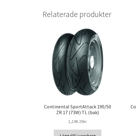
Relaterade produkter
Continental SportAttack 190/50
Co
ZR 17 (73W) TL (bak)
1,198.25kr
Lägg till i varukorg