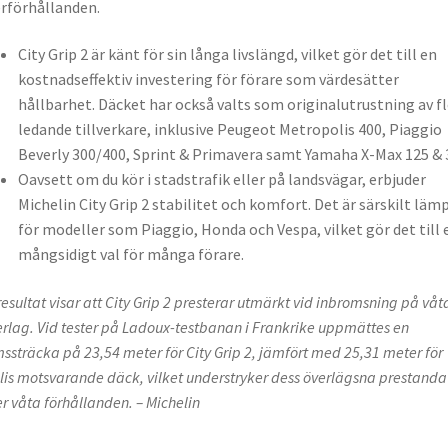
rförhållanden.
City Grip 2 är känt för sin långa livslängd, vilket gör det till en
kostnadseffektiv investering för förare som värdesätter
hållbarhet. Däcket har också valts som originalutrustning av f
ledande tillverkare, inklusive Peugeot Metropolis 400, Piaggio
Beverly 300/400, Sprint & Primavera samt Yamaha X-Max 125 & 
Oavsett om du kör i stadstrafik eller på landsvägar, erbjuder
Michelin City Grip 2 stabilitet och komfort. Det är särskilt läm
för modeller som Piaggio, Honda och Vespa, vilket gör det till 
mångsidigt val för många förare.
resultat visar att City Grip 2 presterar utmärkt vid inbromsning på våt
rlag. Vid tester på Ladoux-testbanan i Frankrike uppmättes en
ssträcka på 23,54 meter för City Grip 2, jämfört med 25,31 meter för
llis motsvarande däck, vilket understryker dess överlägsna prestanda
r våta förhållanden. – Michelin