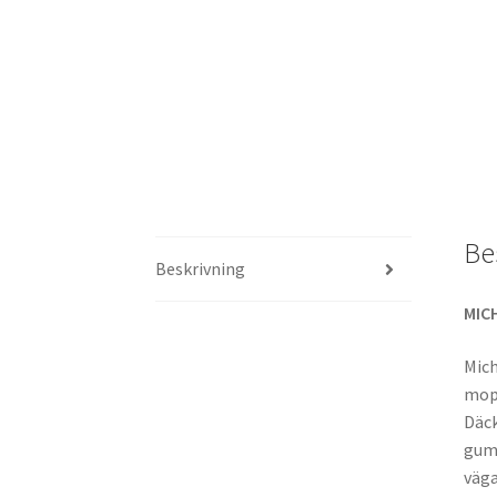
Be
Beskrivning
MICH
Mich
mope
Däck
gumm
väga