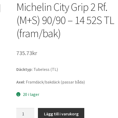
Michelin City Grip 2 Rf.
(M+S) 90/90 – 14 52S TL
(fram/bak)
735.73kr
Däcktyp:
Tubeless (TL)
Axel:
Framdäck/bakdäck (passar båda)
20 i lager
Michelin
Lägg till i varukorg
City