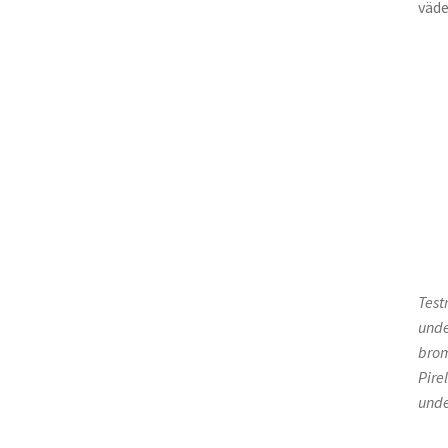
väde
Test
unde
brom
Pire
unde