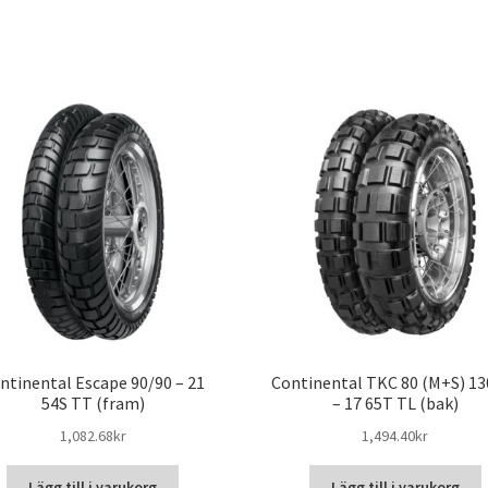
ntinental Escape 90/90 – 21
Continental TKC 80 (M+S) 13
54S TT (fram)
– 17 65T TL (bak)
1,082.68kr
1,494.40kr
Lägg till i varukorg
Lägg till i varukorg