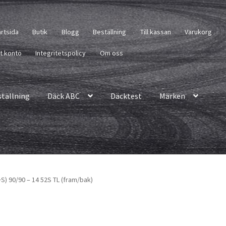
artsida
Butik
Blogg
Beställning
Till kassan
Varukorg
tt konto
Integritetspolicy
Om oss
ställning
Däck ABC
Däcktest
Märken
M+S) 90/90 – 14 52S TL (fram/bak)