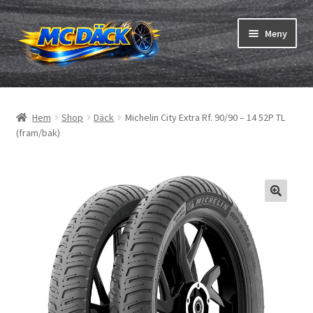
Hoppa
Hoppa
Meny
till
till
navigering
innehåll
Expand
Däck
underm
Hem
Shop
Däck
Michelin City Extra Rf. 90/90 – 14 52P TL
Expand
Slangar & fälgband
(fram/bak)
underm
Beställning
Expand
Däck ABC
underm
Däcktest
Expand
Märken
underm
Om oss