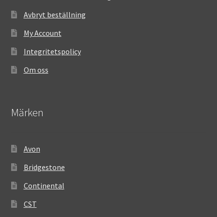
Avbryt beställning
My Account
Integritetspolicy
Om oss
Märken
Avon
Bridgestone
Continental
CST