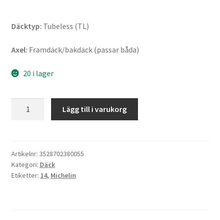
Däcktyp:
Tubeless (TL)
Axel:
Framdäck/bakdäck (passar båda)
20 i lager
Michelin
Lägg till i varukorg
City
Extra
Rf.
90/90
Artikelnr:
3528702380055
Kategori:
Däck
-
Etiketter:
14
,
Michelin
14
52P
TL
(fram/bak)