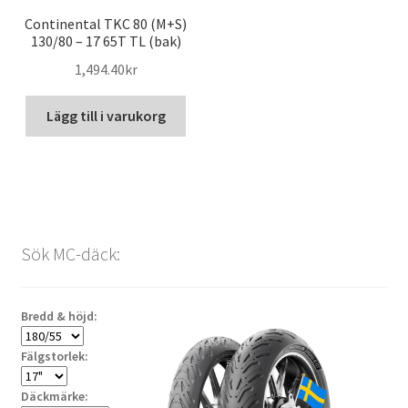
Continental TKC 80 (M+S)
130/80 – 17 65T TL (bak)
1,494.40kr
Lägg till i varukorg
Sök MC-däck:
Bredd & höjd:
Fälgstorlek:
Däckmärke: