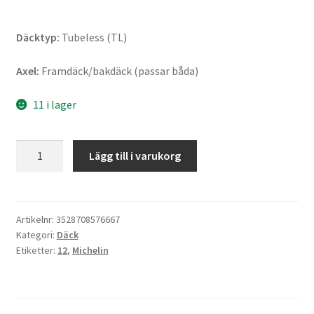
Däcktyp:
Tubeless (TL)
Axel:
Framdäck/bakdäck (passar båda)
11 i lager
Michelin
Lägg till i varukorg
City
Grip
Saver
90/90
Artikelnr:
3528708576667
Kategori:
Däck
-
Etiketter:
12
,
Michelin
12
54S
TL
(fram/bak)