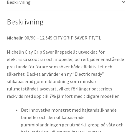
Beskrivning
mängd
Beskrivning
Michelin
90/90 – 12 54S CITY GRIP SAVER TT/TL
Michelin City Grip Saver är speciellt utvecklat för
elektriska scootrar och mopeder, och erbjuder enastående
prestanda för förare som söker både effektivitet och
säkerhet. Däcket använder en ny ”Electric ready”
silikabaserad gummiblandning som minskar
rullmotståndet avsevärt, vilket förlänger batteriets
räckvidd med upp till 7% jämfört med tidigare modeller.
Det innovativa mönstret med hajtandsliknande
lameller och den silikabaserade
gummiblandningen ger utmärkt grepp på våta och