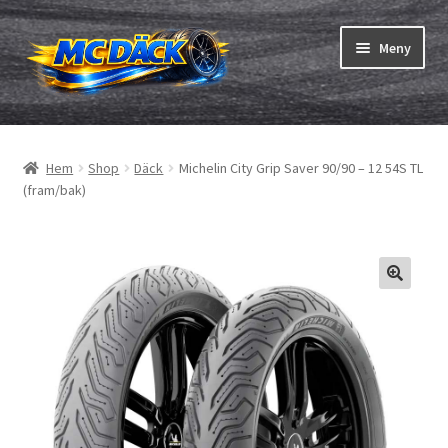
Hoppa
Hoppa
Meny
till
till
navigering
innehåll
Expand
Däck
underm
Hem
Shop
Däck
Michelin City Grip Saver 90/90 – 12 54S TL
Expand
Slangar & fälgband
(fram/bak)
underm
Beställning
Expand
Däck ABC
underm
Däcktest
Expand
Märken
underm
Om oss